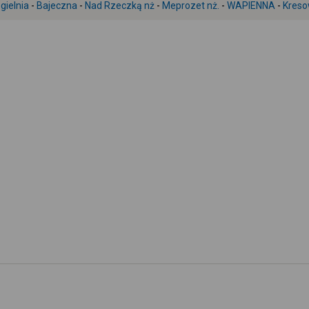
gielnia
-
Bajeczna
-
Nad Rzeczką nż
-
Meprozet nż.
-
WAPIENNA
-
Kres