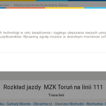
karowe
Międzynarodowe Busy Adres-Adres
h technologii w celu świadczenia i ciągłego ulepszania naszych us
| Bilety
Bilety okresowe
 użytkowników. Wyrażoną zgodę możesz w dowolnym momencie cofną
so. 8 sie.
-- : --
Rozkład jazdy MZK Toruń na linii 111
Trasa linii
iku
-
Garbaty Mostek
-
Olbrachta nż.
-
Dworzec Wschodni
-
Wschodnia
-