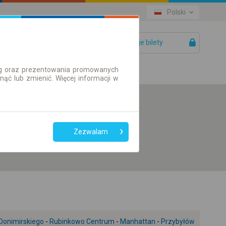
Polski
Twoje bilety
Pomoc
ług oraz prezentowania promowanych
ć lub zmienić. Więcej informacji w
Preferuj bez
przesiadek
Zezwalam
Tylko bilet online
Donimirskiego
-
Rubinkowo Centrum
-
Manhattan
-
Przybyłów