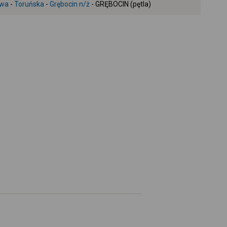
owa
-
Toruńska
-
Grębocin n/ż
- GRĘBOCIN (pętla)
+
-