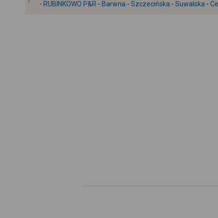
1
-
RUBINKOWO P&R
-
Barwna
-
Szczecińska
-
Suwalska
-
Ce