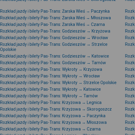
Rozkład jazdy i bilety Pas-Trans: Żarska Wieś → Paczynka
Rozkł
Rozkład jazdy i bilety Pas-Trans: Żarska Wieś → Młoszowa
Rozkł
Rozkład jazdy i bilety Pas-Trans: Żarska Wieś → Czarna
Rozkł
Rozkład jazdy i bilety Pas-Trans: Godzieszów → Krzyżowa
Rozkł
Rozkład jazdy i bilety Pas-Trans: Godzieszów → Wrocław
Rozk
Rozkład jazdy i bilety Pas-Trans: Godzieszów → Strzelce
Rozk
Opolskie
Rozkład jazdy i bilety Pas-Trans: Godzieszów → Katowice
Rozk
Rozkład jazdy i bilety Pas-Trans: Godzieszów → Tarnów
Rozk
Rozkład jazdy i bilety Pas-Trans: Wykroty → Krzyżowa
Rozkł
Rozkład jazdy i bilety Pas-Trans: Wykroty → Wrocław
Rozkł
Rozkład jazdy i bilety Pas-Trans: Wykroty → Strzelce Opolskie
Rozkł
Rozkład jazdy i bilety Pas-Trans: Wykroty → Katowice
Rozkł
Rozkład jazdy i bilety Pas-Trans: Wykroty → Tarnów
Rozkł
Rozkład jazdy i bilety Pas-Trans: Krzyżowa → Legnica
Rozkł
Rozkład jazdy i bilety Pas-Trans: Krzyżowa → Skorogoszcz
Rozkł
Rozkład jazdy i bilety Pas-Trans: Krzyżowa → Paczynka
Rozkł
Rozkład jazdy i bilety Pas-Trans: Krzyżowa → Młoszowa
Rozkł
Rozkład jazdy i bilety Pas-Trans: Krzyżowa → Czarna
Rozk