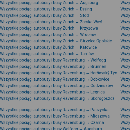
Wszystkie pociągi autobusy i busy Zürich → Augsburg
Wszys
Wszystkie pociągi autobusy i busy Zürich → Essing
Wszys
Wszystkie pociągi autobusy i busy Zürich → Stod
Wszys
Wszystkie pociągi autobusy i busy Zürich → Żarska Wieś
Wszy
Wszystkie pociągi autobusy i busy Zürich → Krzyżowa
Wszys
Wszystkie pociągi autobusy i busy Zürich → Wrocław
Wszy
Wszystkie pociągi autobusy i busy Zürich → Strzelce Opolskie
Wszy
Wszystkie pociągi autobusy i busy Zürich → Katowice
Wszy
Wszystkie pociągi autobusy i busy Zürich → Tarnów
Wszys
Wszystkie pociągi autobusy i busy Ravensburg → Wolfegg
Wszy
Wszystkie pociągi autobusy i busy Ravensburg → Brunnen
Wszys
Wszystkie pociągi autobusy i busy Ravensburg → Horšovský Týn
Wszy
Wszystkie pociągi autobusy i busy Ravensburg → Dobkovice
Wszy
Wszystkie pociągi autobusy i busy Ravensburg → Godzieszów
Wszy
Wszystkie pociągi autobusy i busy Ravensburg → Legnica
Wszy
Wszystkie pociągi autobusy i busy Ravensburg → Skorogoszcz
Wszy
Wszystkie pociągi autobusy i busy Ravensburg → Paczynka
Wszy
Wszystkie pociągi autobusy i busy Ravensburg → Młoszowa
Wszy
Wszystkie pociągi autobusy i busy Ravensburg → Czarna
Wszy
Wszystkie pociągi autobusy i busy Wolfegg → Augsburg
Wszy