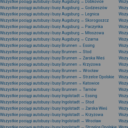
Wszystkie pociągi autobusy i busy Augsburg → Dobkovice
Wszy
Wszystkie pociągi autobusy i busy Augsburg → Godzieszów
Wszy
Wszystkie pociągi autobusy i busy Augsburg → Legnica
Wszy
Wszystkie pociągi autobusy i busy Augsburg → Skorogoszcz
Wszy
Wszystkie pociągi autobusy i busy Augsburg → Paczynka
Wszy
Wszystkie pociągi autobusy i busy Augsburg → Młoszowa
Wszy
Wszystkie pociągi autobusy i busy Augsburg → Czarna
Wszy
Wszystkie pociągi autobusy i busy Brunnen → Essing
Wszy
Wszystkie pociągi autobusy i busy Brunnen → Stod
Wszy
Wszystkie pociągi autobusy i busy Brunnen → Żarska Wieś
Wszy
Wszystkie pociągi autobusy i busy Brunnen → Krzyżowa
Wszy
Wszystkie pociągi autobusy i busy Brunnen → Wrocław
Wszy
Wszystkie pociągi autobusy i busy Brunnen → Strzelce Opolskie
Wszy
Wszystkie pociągi autobusy i busy Brunnen → Katowice
Wszy
Wszystkie pociągi autobusy i busy Brunnen → Tarnów
Wszy
Wszystkie pociągi autobusy i busy Ingolstadt → Essing
Wszys
Wszystkie pociągi autobusy i busy Ingolstadt → Stod
Wszys
Wszystkie pociągi autobusy i busy Ingolstadt → Żarska Wieś
Wszy
Wszystkie pociągi autobusy i busy Ingolstadt → Krzyżowa
Wszys
Wszystkie pociągi autobusy i busy Ingolstadt → Wrocław
Wszys
Wszystkie pociągi autobusy i busy Ingolstadt → Strzelce Opolskie
Wszys