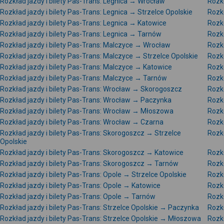
Rozkład jazdy i bilety Pas-Trans: Legnica → Wrocław
Rozkł
Rozkład jazdy i bilety Pas-Trans: Legnica → Strzelce Opolskie
Rozkł
Rozkład jazdy i bilety Pas-Trans: Legnica → Katowice
Rozkł
Rozkład jazdy i bilety Pas-Trans: Legnica → Tarnów
Rozkł
Rozkład jazdy i bilety Pas-Trans: Malczyce → Wrocław
Rozkł
Rozkład jazdy i bilety Pas-Trans: Malczyce → Strzelce Opolskie
Rozkł
Rozkład jazdy i bilety Pas-Trans: Malczyce → Katowice
Rozk
Rozkład jazdy i bilety Pas-Trans: Malczyce → Tarnów
Rozkł
Rozkład jazdy i bilety Pas-Trans: Wrocław → Skorogoszcz
Rozkł
Rozkład jazdy i bilety Pas-Trans: Wrocław → Paczynka
Rozkł
Rozkład jazdy i bilety Pas-Trans: Wrocław → Młoszowa
Rozkł
Rozkład jazdy i bilety Pas-Trans: Wrocław → Czarna
Rozk
Rozkład jazdy i bilety Pas-Trans: Skorogoszcz → Strzelce
Rozk
Opolskie
Rozkład jazdy i bilety Pas-Trans: Skorogoszcz → Katowice
Rozk
Rozkład jazdy i bilety Pas-Trans: Skorogoszcz → Tarnów
Rozkł
Rozkład jazdy i bilety Pas-Trans: Opole → Strzelce Opolskie
Rozkł
Rozkład jazdy i bilety Pas-Trans: Opole → Katowice
Rozkł
Rozkład jazdy i bilety Pas-Trans: Opole → Tarnów
Rozkł
Rozkład jazdy i bilety Pas-Trans: Strzelce Opolskie → Paczynka
Rozkł
Rozkład jazdy i bilety Pas-Trans: Strzelce Opolskie → Młoszowa
Rozkł