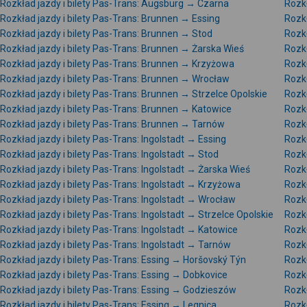
Rozkład jazdy i bilety Pas-Trans: Augsburg → Czarna
Rozk
Rozkład jazdy i bilety Pas-Trans: Brunnen → Essing
Rozkł
Rozkład jazdy i bilety Pas-Trans: Brunnen → Stod
Rozkł
Rozkład jazdy i bilety Pas-Trans: Brunnen → Żarska Wieś
Rozk
Rozkład jazdy i bilety Pas-Trans: Brunnen → Krzyżowa
Rozkł
Rozkład jazdy i bilety Pas-Trans: Brunnen → Wrocław
Rozkł
Rozkład jazdy i bilety Pas-Trans: Brunnen → Strzelce Opolskie
Rozkł
Rozkład jazdy i bilety Pas-Trans: Brunnen → Katowice
Rozk
Rozkład jazdy i bilety Pas-Trans: Brunnen → Tarnów
Rozkł
Rozkład jazdy i bilety Pas-Trans: Ingolstadt → Essing
Rozkł
Rozkład jazdy i bilety Pas-Trans: Ingolstadt → Stod
Rozkł
Rozkład jazdy i bilety Pas-Trans: Ingolstadt → Żarska Wieś
Rozkł
Rozkład jazdy i bilety Pas-Trans: Ingolstadt → Krzyżowa
Rozkł
Rozkład jazdy i bilety Pas-Trans: Ingolstadt → Wrocław
Rozkł
Rozkład jazdy i bilety Pas-Trans: Ingolstadt → Strzelce Opolskie
Rozkł
Rozkład jazdy i bilety Pas-Trans: Ingolstadt → Katowice
Rozkł
Rozkład jazdy i bilety Pas-Trans: Ingolstadt → Tarnów
Rozkł
Rozkład jazdy i bilety Pas-Trans: Essing → Horšovský Týn
Rozkł
Rozkład jazdy i bilety Pas-Trans: Essing → Dobkovice
Rozkł
Rozkład jazdy i bilety Pas-Trans: Essing → Godzieszów
Rozkł
Rozkład jazdy i bilety Pas-Trans: Essing → Legnica
Rozkł