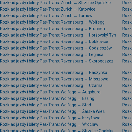
Rozkład jazdy i bilety Pas-Trans: Zürich → Strzelce Opolskie
Rozkł
Rozkład jazdy i bilety Pas-Trans: Zürich → Katowice
Rozkł
Rozkład jazdy i bilety Pas-Trans: Zürich → Tarnów
Rozkł
Rozkład jazdy i bilety Pas-Trans: Ravensburg → Wolfegg
Rozk
Rozkład jazdy i bilety Pas-Trans: Ravensburg → Brunnen
Rozkł
Rozkład jazdy i bilety Pas-Trans: Ravensburg → Horšovský Týn
Rozkł
Rozkład jazdy i bilety Pas-Trans: Ravensburg → Dobkovice
Rozkł
Rozkład jazdy i bilety Pas-Trans: Ravensburg → Godzieszów
Rozkł
Rozkład jazdy i bilety Pas-Trans: Ravensburg → Legnica
Rozkł
Rozkład jazdy i bilety Pas-Trans: Ravensburg → Skorogoszcz
Rozkł
Rozkład jazdy i bilety Pas-Trans: Ravensburg → Paczynka
Rozkł
Rozkład jazdy i bilety Pas-Trans: Ravensburg → Młoszowa
Rozkł
Rozkład jazdy i bilety Pas-Trans: Ravensburg → Czarna
Rozk
Rozkład jazdy i bilety Pas-Trans: Wolfegg → Augsburg
Rozkł
Rozkład jazdy i bilety Pas-Trans: Wolfegg → Essing
Rozkł
Rozkład jazdy i bilety Pas-Trans: Wolfegg → Stod
Rozkł
Rozkład jazdy i bilety Pas-Trans: Wolfegg → Żarska Wieś
Rozk
Rozkład jazdy i bilety Pas-Trans: Wolfegg → Krzyżowa
Rozkł
Rozkład jazdy i bilety Pas-Trans: Wolfegg → Wrocław
Rozkł
Rozkład jazdy i bilety Pas-Trans: Wolfegg → Strzelce Opolskie
Rozkł