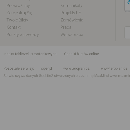
Przewoźnicy
Komunikaty
Zarejestruj Się
Projekty UE
Twoje Bilety
Zamówienia
Kontakt
Praca
Punkty Sprzedaży
Współpraca
indeks tabliczek przystankowych
Cenniki biletów online
Rozkład jazdy krajowy i międzynarodowy
Rozkład jazdy autobusów
Rozk
Pozostałe serwisy
hoper.pl
www.teroplan.cz
www.teroplan.de
Serwis używa danych GeoLite2 stworzonych przez firmę MaxMind
www.maxmi