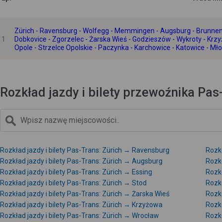
Zürich - Ravensburg - Wolfegg - Memmingen - Augsburg - Brunnen - 
1
Dobkovice - Zgorzelec - Żarska Wieś - Godzieszów - Wykroty - Krz
Opole - Strzelce Opolskie - Paczynka - Karchowice - Katowice - M
Rozkład jazdy i bilety przewoźnika Pas-
Rozkład jazdy i bilety Pas-Trans: Zürich → Ravensburg
Rozkł
Rozkład jazdy i bilety Pas-Trans: Zürich → Augsburg
Rozkł
Rozkład jazdy i bilety Pas-Trans: Zürich → Essing
Rozkł
Rozkład jazdy i bilety Pas-Trans: Zürich → Stod
Rozkł
Rozkład jazdy i bilety Pas-Trans: Zürich → Żarska Wieś
Rozkł
Rozkład jazdy i bilety Pas-Trans: Zürich → Krzyżowa
Rozkł
Rozkład jazdy i bilety Pas-Trans: Zürich → Wrocław
Rozkł