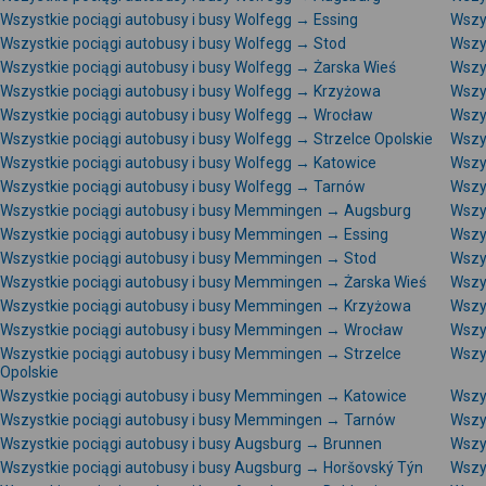
Wszystkie pociągi autobusy i busy Wolfegg → Essing
Wszy
Wszystkie pociągi autobusy i busy Wolfegg → Stod
Wszy
Wszystkie pociągi autobusy i busy Wolfegg → Żarska Wieś
Wszy
Wszystkie pociągi autobusy i busy Wolfegg → Krzyżowa
Wszy
Wszystkie pociągi autobusy i busy Wolfegg → Wrocław
Wszy
Wszystkie pociągi autobusy i busy Wolfegg → Strzelce Opolskie
Wszy
Wszystkie pociągi autobusy i busy Wolfegg → Katowice
Wszy
Wszystkie pociągi autobusy i busy Wolfegg → Tarnów
Wszy
Wszystkie pociągi autobusy i busy Memmingen → Augsburg
Wszy
Wszystkie pociągi autobusy i busy Memmingen → Essing
Wszy
Wszystkie pociągi autobusy i busy Memmingen → Stod
Wszy
Wszystkie pociągi autobusy i busy Memmingen → Żarska Wieś
Wszy
Wszystkie pociągi autobusy i busy Memmingen → Krzyżowa
Wszy
Wszystkie pociągi autobusy i busy Memmingen → Wrocław
Wszy
Wszystkie pociągi autobusy i busy Memmingen → Strzelce
Wszy
Opolskie
Wszystkie pociągi autobusy i busy Memmingen → Katowice
Wszy
Wszystkie pociągi autobusy i busy Memmingen → Tarnów
Wszy
Wszystkie pociągi autobusy i busy Augsburg → Brunnen
Wszys
Wszystkie pociągi autobusy i busy Augsburg → Horšovský Týn
Wszy