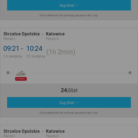
Kup Bilet
Cena całkowita dla jednego pasażera bez ulgi
Strzelce Opolskie
Katowice
Peron I
Peron II
09:21
10:24
1h
2min
10 sierpnia
10 sierpnia
IC 8331
24
,
00
zł
Kup Bilet
Cena całkowita dla jednego pasażera bez ulgi
Strzelce Opolskie
Katowice
Peron I
Peron II