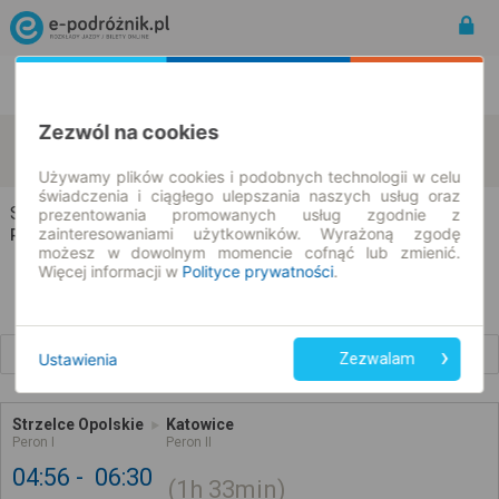
Rozkład Jazdy | Bilety
Bilety okresowe
Zezwól na cookies
Strzelce Opolskie
Katowice
zmień kryteria
10.08.2026 | -- : --
Używamy plików cookies i podobnych technologii w celu
świadczenia i ciągłego ulepszania naszych usług oraz
Strzelce Opolskie → Katowice
prezentowania promowanych usług zgodnie z
zainteresowaniami użytkowników. Wyrażoną zgodę
Rozkład jazdy i bilety
możesz w dowolnym momencie cofnąć lub zmienić.
Więcej informacji w
Polityce prywatności
.
Wcześniejsze połączenia
Ustawienia
Zezwalam
Strzelce Opolskie
Katowice
Peron I
Peron II
04:56
06:30
1h
33min