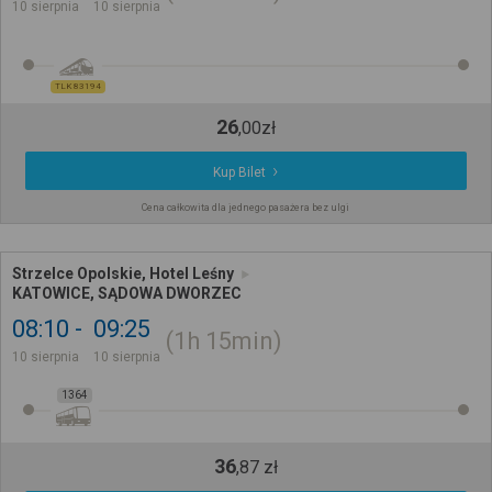
10 sierpnia
10 sierpnia
TLK 83194
26
,
00
zł
Kup Bilet
Cena całkowita dla jednego pasażera bez ulgi
Strzelce Opolskie, Hotel Leśny
KATOWICE, SĄDOWA DWORZEC
08:10
09:25
1h
15min
10 sierpnia
10 sierpnia
1364
36
,
87
zł