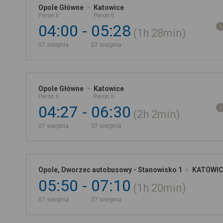
Opole Główne
Katowice
Peron II
Peron II
04:00
05:28
1h
28min
07 sierpnia
07 sierpnia
Opole Główne
Katowice
Peron II
Peron II
04:27
06:30
2h
2min
07 sierpnia
07 sierpnia
Opole, Dworzec autobusowy - Stanowisko 1
KATOWIC
05:50
07:10
1h
20min
07 sierpnia
07 sierpnia