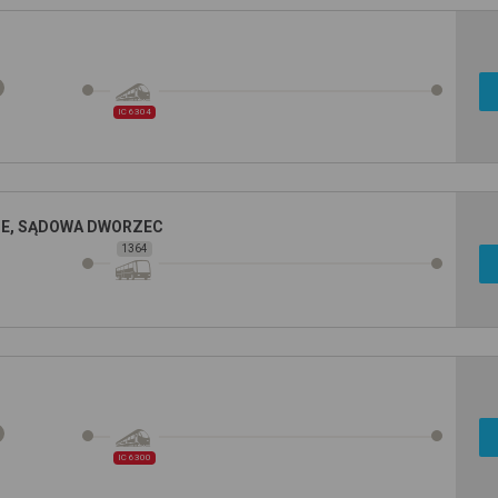
IC 6304
E, SĄDOWA DWORZEC
1364
IC 6300