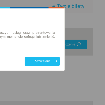
Twoje bilety
aszych usług oraz prezentowania
ym momencie cofnąć lub zmienić.
Preferuj bez
Znajdź połączenie
przesiadek
Tylko bilet online
Zezwalam