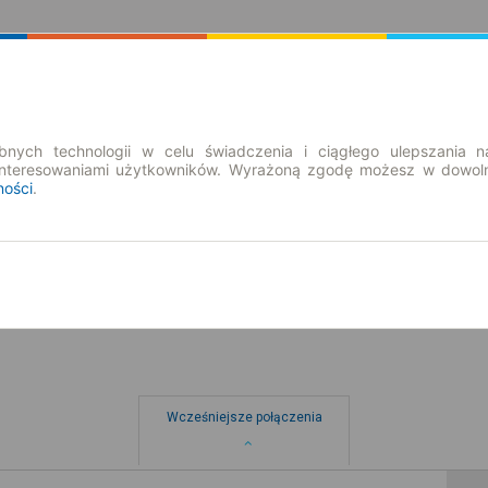
Rozkład Jazdy | Bilety
Bilety okresowe
nych technologii w celu świadczenia i ciągłego ulepszania n
interesowaniami użytkowników. Wyrażoną zgodę możesz w dowoln
ności
.
pt. 7 sie.
-- : --
Wcześniejsze połączenia