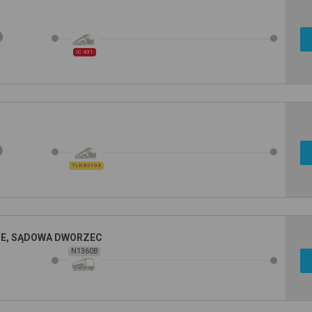
IC 431
TLK 83194
E, SĄDOWA DWORZEC
N1360B