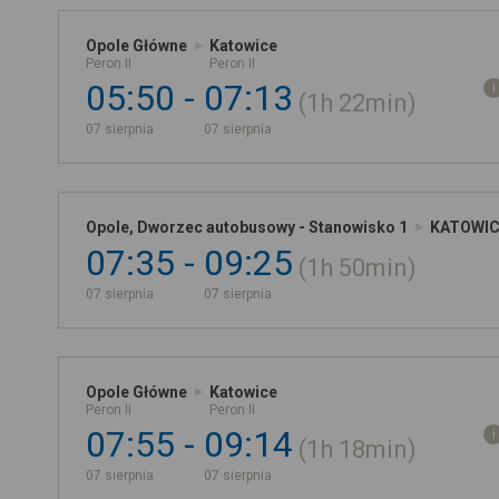
Opole Główne
Katowice
Peron II
Peron II
05:50
07:13
1h
22min
07 sierpnia
07 sierpnia
Opole, Dworzec autobusowy - Stanowisko 1
KATOWIC
07:35
09:25
1h
50min
07 sierpnia
07 sierpnia
Opole Główne
Katowice
Peron II
Peron II
07:55
09:14
1h
18min
07 sierpnia
07 sierpnia