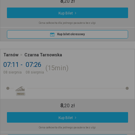
8
,
20
zł
Kup Bilet
Cena całkowita dla jednego pasażera bez ulgi
Kup bilet okresowy
Tarnów
Czarna Tarnowska
07:11
07:26
15min
08 sierpnia
08 sierpnia
REGIO
8
,
20
zł
Kup Bilet
Cena całkowita dla jednego pasażera bez ulgi