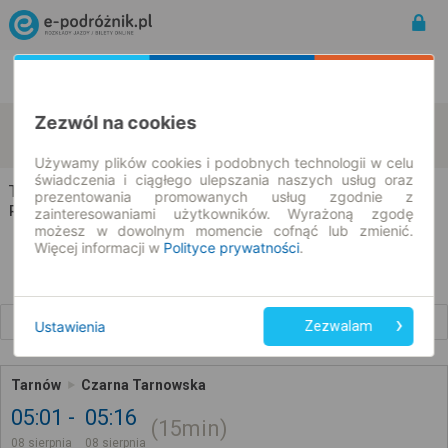
Rozkład Jazdy | Bilety
Bilety okresowe
Zezwól na cookies
Tarnów
Czarna
zmień kryteria
08.08.2026 | -- : --
Używamy plików cookies i podobnych technologii w celu
świadczenia i ciągłego ulepszania naszych usług oraz
Tarnów → Czarna
prezentowania promowanych usług zgodnie z
Rozkład jazdy i bilety
zainteresowaniami użytkowników. Wyrażoną zgodę
możesz w dowolnym momencie cofnąć lub zmienić.
Więcej informacji w
Polityce prywatności
.
Wcześniejsze połączenia
Ustawienia
Zezwalam
Tarnów
Czarna Tarnowska
05:01
05:16
15min
08 sierpnia
08 sierpnia