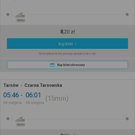
REGIO
8
,
20
zł
Kup Bilet
Cena całkowita dla jednego pasażera bez ulgi
Kup bilet okresowy
Tarnów
Czarna Tarnowska
05:46
06:01
15min
08 sierpnia
08 sierpnia
REGIO