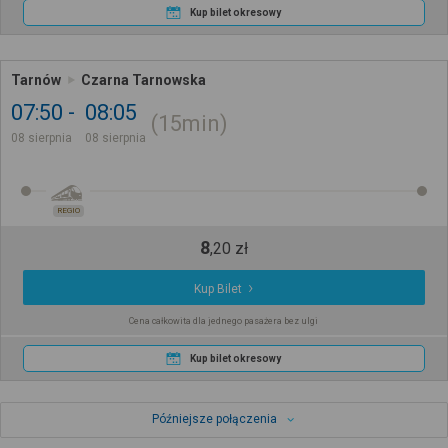
Kup bilet okresowy
Tarnów
Czarna Tarnowska
07:50
08:05
15min
08 sierpnia
08 sierpnia
REGIO
8
,
20
zł
Kup Bilet
Cena całkowita dla jednego pasażera bez ulgi
Kup bilet okresowy
Późniejsze połączenia