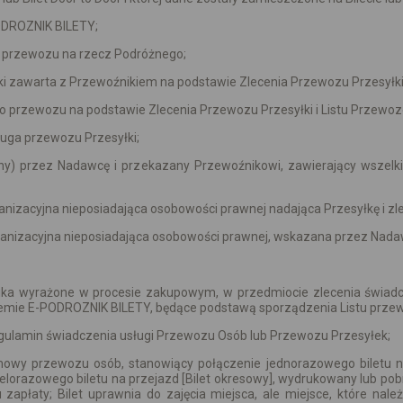
ODROZNIK BILETY;
 przewozu na rzecz Podróżnego;
zawarta z Przewoźnikiem na podstawie Zlecenia Przewozu Przesyłki 
 do przewozu na podstawie Zlecenia Przewozu Przesyłki i Listu Przewo
uga przewozu Przesyłki;
ny) przez Nadawcę i przekazany Przewoźnikowi, zawierający wszel
anizacyjna nieposiadająca osobowości prawnej nadająca Przesyłkę i z
ganizacyjna nieposiadająca osobowości prawnej, wskazana przez Nada
ika wyrażone w procesie zakupowym, w przedmiocie zlecenia świadc
temie E-PODROZNIK BILETY, będące podstawą sporządzenia Listu prz
gulamin świadczenia usługi Przewozu Osób lub Przewozu Przesyłek;
owy przewozu osób, stanowiący połączenie jednorazowego biletu na
ielorazowego biletu na przejazd [Bilet okresowy], wydrukowany lub po
apłaty; Bilet uprawnia do zajęcia miejsca, ale miejsce, które nal