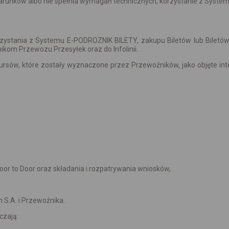
warunków albo nie spełnia wymagań technicznych, korzystanie z Syste
stania z Systemu E-PODROZNIK BILETY, zakupu Biletów lub Biletów D
kom Przewozu Przesyłek oraz do Infolinii.
Kursów, które zostały wyznaczone przez Przewoźników, jako objęte i
Door to Door oraz składania i rozpatrywania wniosków,
 S.A. i Przewoźnika.
czają: