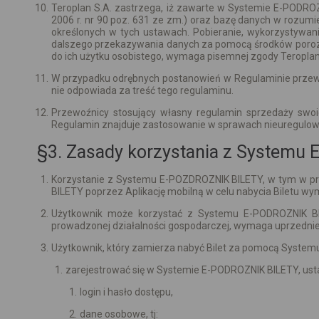
Teroplan S.A. zastrzega, iż zawarte w Systemie E-PODROZ
2006 r. nr 90 poz. 631 ze zm.) oraz bazę danych w rozumie
określonych w tych ustawach. Pobieranie, wykorzystywani
dalszego przekazywania danych za pomocą środków porozum
do ich użytku osobistego, wymaga pisemnej zgody Teroplan
W przypadku odrębnych postanowień w Regulaminie przewo
nie odpowiada za treść tego regulaminu.
Przewoźnicy stosujący własny regulamin sprzedaży sw
Regulamin znajduje zastosowanie w sprawach nieuregulow
§3. Zasady korzystania z Systemu
Korzystanie z Systemu E-POZDROZNIK BILETY, w tym w prz
BILETY poprzez Aplikację mobilną w celu nabycia Biletu wy
Użytkownik może korzystać z Systemu E-PODROZNIK BI
prowadzonej działalności gospodarczej, wymaga uprzedniej
Użytkownik, który zamierza nabyć Bilet za pomocą System
zarejestrować się w Systemie E-PODROZNIK BILETY, usta
login i hasło dostępu,
dane osobowe, tj: