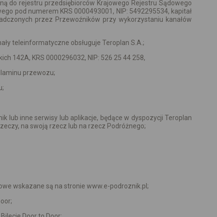
saną do rejestru przedsiębiorców Krajowego Rejestru Sądowego
wego pod numerem KRS 0000493001, NIP: 5492295534, kapitał
wiadczonych przez Przewoźników przy wykorzystaniu kanałów
ały teleinformatyczne obsługuje Teroplan S.A.;
skich 142A, KRS 0000296032, NIP: 526 25 44 258,
gulaminu przewozu;
u;
lub inne serwisy lub aplikacje, będące w dyspozycji Teroplan
eczy, na swoją rzecz lub na rzecz Podróżnego;
owe wskazane są na stronie www.e-podroznik.pl;
oor;
Bilecie Door to Door;