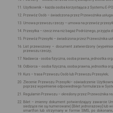
Użytkownik – każda osoba korzystająca z Systemu E-P
Przewóz Osób – świadczona przez Przewoźnika usługa
Umowa przewozu rzeczy – umowa na przewóz przesyłki 
Przesyłka – rzecz inna niż bagaż Podróżnego, przyjęta
Przewóz Przesyłki – świadczona przez Przewoźnika usł
List przewozowy – document zatwierdzony (wypełnio
przewozu rzeczy;
Nadawca - osoba fizyczna, osoba prawna, jednostka org
Odbiorca – osoba fizyczna, osoba prawna, jednostka or
Kurs – trasa Przewozu Osób lub Przewozu Przesyłek;
Zlecenie Przewozu Przesyłki– oświadczenie Użytkown
poprzez wypełnienie odpowiedniego formularza w Sys
Regulamin Przewozu – określony przez Przewoźnika re
Bilet – imienny dokument potwierdzający zawarcie Um
siedzące nie są numerowane) [Bilet jednorazowy] lub w
smartfon lub otrzymany w formie SMS, po dokonaniu z