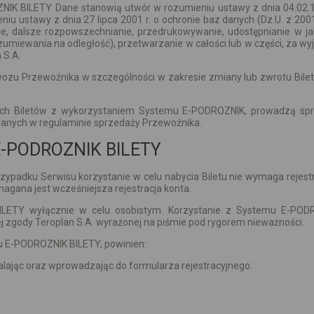
NIK BILETY Dane stanowią utwór w rozumieniu ustawy z dnia 04.02.199
niu ustawy z dnia 27 lipca 2001 r. o ochronie baz danych (Dz.U. z 200
e, dalsze rozpowszechnianie, przedrukowywanie, udostępnianie w jak
iewania na odległość), przetwarzanie w całości lub w części, za w
 S.A.
zu Przewoźnika w szczególności w zakresie zmiany lub zwrotu Bilet
oich Biletów z wykorzystaniem Systemu E-PODROZNIK, prowadzą sp
anych w regulaminie sprzedaży Przewoźnika.
 E-PODROZNIK BILETY
ypadku Serwisu korzystanie w celu nabycia Biletu nie wymaga rejest
magana jest wcześniejsza rejestracja konta.
LETY wyłącznie w celu osobistym. Korzystanie z Systemu E-POD
 zgody Teroplan S.A. wyrażonej na piśmie pod rygorem nieważności.
u E-PODROZNIK BILETY, powinien:
lając oraz wprowadzając do formularza rejestracyjnego: