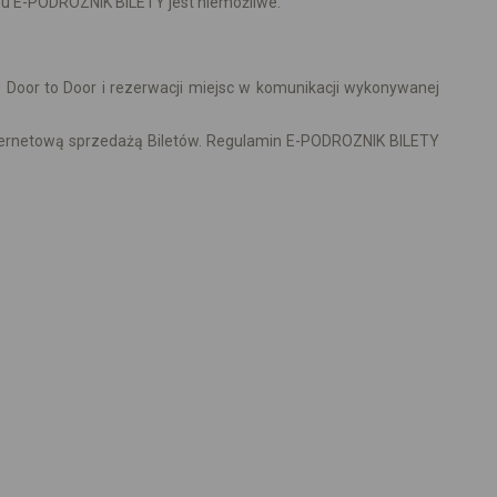
mu E-PODROZNIK BILETY jest niemożliwe.
oor to Door i rezerwacji miejsc w komunikacji wykonywanej
nternetową sprzedażą Biletów. Regulamin E-PODROZNIK BILETY