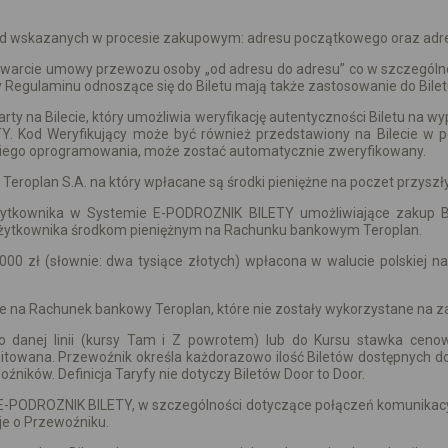
od wskazanych w procesie zakupowym: adresu początkowego oraz adr
y zawarcie umowy przewozu osoby „od adresu do adresu” co w szczegól
Regulaminu odnoszące się do Biletu mają także zastosowanie do Biletu
y na Bilecie, który umożliwia weryfikację autentyczności Biletu na wy
TY. Kod Weryfikujący może być również przedstawiony na Bilecie w
niego oprogramowania, może zostać automatycznie zweryfikowany.
eroplan S.A. na który wpłacane są środki pieniężne na poczet przysz
żytkownika w Systemie E-PODROZNIK BILETY umożliwiające zakup Bi
żytkownika środkom pieniężnym na Rachunku bankowym Teroplan.
2.000 zł (słownie: dwa tysiące złotych) wpłacona w walucie polskie
 na Rachunek bankowy Teroplan, które nie zostały wykorzystane na za
 danej linii (kursy Tam i Z powrotem) lub do Kursu stawka cenowa
itowana. Przewoźnik określa każdorazowo ilość Biletów dostępnych d
źników. Definicja Taryfy nie dotyczy Biletów Door to Door.
-PODROZNIK BILETY, w szczególności dotyczące połączeń komunikacyjny
cje o Przewoźniku.