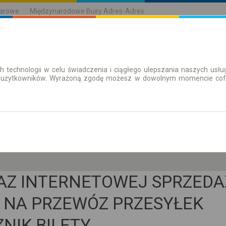
karowe
Międzynarodowe Busy Adres-Adres
h technologii w celu świadczenia i ciągłego ulepszania naszych us
| Bilety
Bilety okresowe
 użytkowników. Wyrażoną zgodę możesz w dowolnym momencie cofną
so. 8 sie.
-- : --
AZ INTERNETOWEJ SPRZEDA
 NA PRZEWÓZ PRZESYŁEK
NIK BILETY