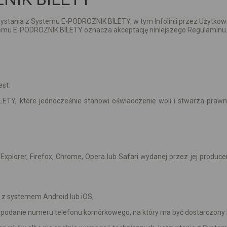
stania z Systemu E-PODROZNIK BILETY, w tym Infolinii przez Użytkowni
stemu E-PODROZNIK BILETY oznacza akceptację niniejszego Regulaminu
st:
ETY, które jednocześnie stanowi oświadczenie woli i stwarza prawn
Explorer, Firefox, Chrome, Opera lub Safari wydanej przez jej produce
a z systemem Android lub iOS,
S podanie numeru telefonu komórkowego, na który ma być dostarczony 