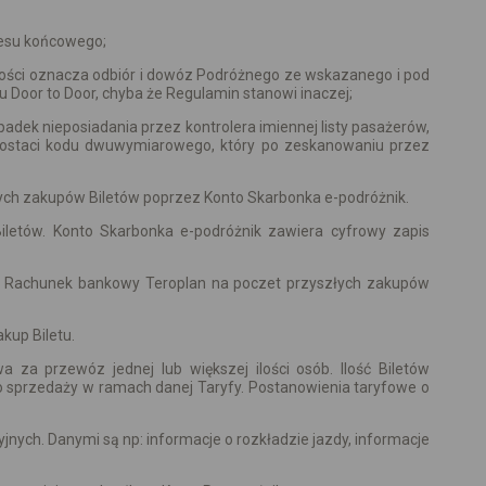
esu końcowego;
ności oznacza odbiór i dowóz Podróżnego ze wskazanego i pod
 Door to Door, chyba że Regulamin stanowi inaczej;
padek nieposiadania przez kontrolera imiennej listy pasażerów,
 postaci kodu dwuwymiarowego, który po zeskanowaniu przez
łych zakupów Biletów poprzez Konto Skarbonka e-podróżnik.
letów. Konto Skarbonka e-podróżnik zawiera cyfrowy zapis
j na Rachunek bankowy Teroplan na poczet przyszłych zakupów
kup Biletu.
 za przewóz jednej lub większej ilości osób. Ilość Biletów
o sprzedaży w ramach danej Taryfy. Postanowienia taryfowe o
ch. Danymi są np: informacje o rozkładzie jazdy, informacje