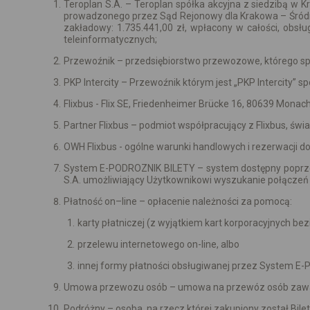
Teroplan S.A. – Teroplan spółka akcyjna z siedzibą w 
prowadzonego przez Sąd Rejonowy dla Krakowa – Śródm
zakładowy: 1.735.441,00 zł, wpłacony w całości, ob
teleinformatycznych;
Przewoźnik – przedsiębiorstwo przewozowe, którego spr
PKP Intercity – Przewoźnik którym jest „PKP Intercity” 
Flixbus - Flix SE, Friedenheimer Brücke 16, 80639 Mon
Partner Flixbus – podmiot współpracujący z Flixbus, ś
OWH Flixbus - ogólne warunki handlowych i rezerwacji dot
System E-PODROZNIK BILETY – system dostępny poprzez s
S.A. umożliwiający Użytkownikowi wyszukanie połączeń 
Płatność on–line – opłacenie należności za pomocą:
karty płatniczej (z wyjątkiem kart korporacyjnych be
przelewu internetowego on-line, albo
innej formy płatności obsługiwanej przez System E-
Umowa przewozu osób – umowa na przewóz osób zawarta
Podróżny – osoba, na rzecz której zakupiony został Bilet 