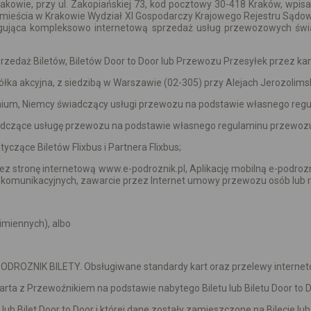
Krakowie, przy ul. Zakopiańskiej 73, kod pocztowy 30-418 Kraków, wpi
ieścia w Krakowie Wydział XI Gospodarczy Krajowego Rejestru Sądo
sługująca kompleksowo internetową sprzedaż usług przewozowych ś
zedaż Biletów, Biletów Door to Door lub Przewozu Przesyłek przez kan
spółka akcyjna, z siedzibą w Warszawie (02-305) przy Alejach Jerozolim
achium, Niemcy świadczący usługi przewozu na podstawie własnego re
wiadczące usługę przewozu na podstawie własnego regulaminu przewoz
yczące Biletów Flixbus i Partnera Flixbus;
tronę internetową www.e-podroznik.pl, Aplikację mobilną e-podroznik 
komunikacyjnych, zawarcie przez Internet umowy przewozu osób lub rz
zimiennych), albo
PODROZNIK BILETY. Obsługiwane standardy kart oraz przelewy internet
 z Przewoźnikiem na podstawie nabytego Biletu lub Biletu Door to D
lub Bilet Door to Door i której dane zostały zamieszczone na Bilecie lub 