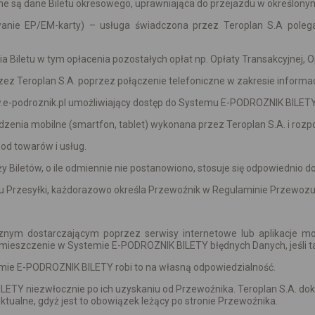
ane są dane Biletu okresowego, uprawniająca do przejazdu w określony
wanie EP/EM-karty) – usługa świadczona przez Teroplan S.A polega
a Biletu w tym opłacenia pozostałych opłat np. Opłaty Transakcyjnej, O
zez Teroplan S.A. poprzez połączenie telefoniczne w zakresie informac
.e-podroznik.pl umożliwiający dostęp do Systemu E-PODROZNIK BILETY
dzenia mobilne (smartfon, tablet) wykonana przez Teroplan S.A. i roz
od towarów i usług.
Biletów, o ile odmiennie nie postanowiono, stosuje się odpowiednio d
u Przesyłki, każdorazowo określa Przewoźnik w Regulaminie Przewozu
ym dostarczającym poprzez serwisy internetowe lub aplikacje mob
umieszczenie w Systemie E-PODROZNIK BILETY błędnych Danych, jeśli t
mie E-PODROZNIK BILETY robi to na własną odpowiedzialność.
TY niezwłocznie po ich uzyskaniu od Przewoźnika. Teroplan S.A. dokła
tualne, gdyż jest to obowiązek leżący po stronie Przewoźnika.