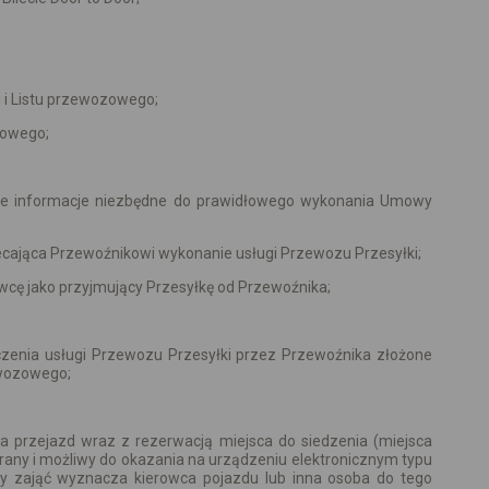
i Listu przewozowego;
zowego;
kie informacje niezbędne do prawidłowego wykonania Umowy
lecająca Przewoźnikowi wykonanie usługi Przewozu Przesyłki;
wcę jako przyjmujący Przesyłkę od Przewoźnika;
zenia usługi Przewozu Przesyłki przez Przewoźnika złożone
ewozowego;
 przejazd wraz z rezerwacją miejsca do siedzenia (miejsca
brany i możliwy do okazania na urządzeniu elektronicznym typu
eży zająć wyznacza kierowca pojazdu lub inna osoba do tego