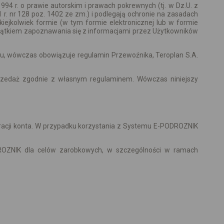
4 r. o prawie autorskim i prawach pokrewnych (tj. w Dz.U. z
1 r. nr 128 poz. 1402 ze zm.) i podlegają ochronie na zasadach
iejkolwiek formie (w tym formie elektronicznej lub w formie
yjątkiem zapoznawania się z informacjami przez Użytkowników
u, wówczas obowiązuje regulamin Przewoźnika, Teroplan S.A.
rzedaż zgodnie z własnym regulaminem. Wówczas niniejszy
racji konta. W przypadku korzystania z Systemu E-PODROZNIK
ROZNIK dla celów zarobkowych, w szczególności w ramach