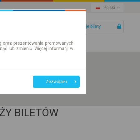
Polski
Twoje bilety
Pomoc
ług oraz prezentowania promowanych
ć lub zmienić. Więcej informacji w
Preferuj bez
przesiadek
Zezwalam
Tylko bilet online
ŻY BILETÓW