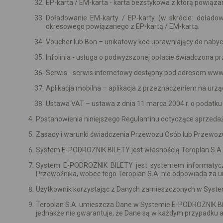
EP-karta / EM-karta - karta bezstykowa z którą powiąz
Doładowanie EM-karty / EP-karty (w skrócie: dołado
okresowego powiązanego z EP-kartą / EM-kartą.
Voucher lub Bon – unikatowy kod uprawniający do nabyci
Infolinia - usługa o podwyższonej opłacie świadczona pr
Serwis - serwis internetowy dostępny pod adresem www
Aplikacja mobilna – aplikacja z przeznaczeniem na urzą
Ustawa VAT – ustawa z dnia 11 marca 2004 r. o podatku 
Postanowienia niniejszego Regulaminu dotyczące sprzedaży 
Zasady i warunki świadczenia Przewozu Osób lub Przewoz
System E-PODROZNIK BILETY jest własnością Teroplan S.A.
System E-PODROZNIK BILETY jest systemem informatyczn
Przewoźnika, wobec tego Teroplan S.A. nie odpowiada za 
Użytkownik korzystając z Danych zamieszczonych w Syste
Teroplan S.A. umieszcza Dane w Systemie E-PODROZNIK BILE
jednakże nie gwarantuje, że Dane są w każdym przypadku ak