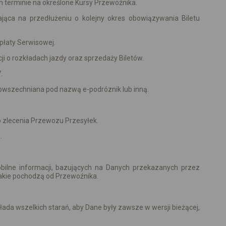
m terminie na określone Kursy Przewoźnika.
jąca na przedłużeniu o kolejny okres obowiązywania Biletu
płaty Serwisowej.
ji o rozkładach jazdy oraz sprzedaży Biletów.
.
powszechniana pod nazwą e-podróznik lub inną.
o zlecenia Przewozu Przesyłek.
.
ilne informacji, bazujących na Danych przekazanych przez
akie pochodzą od Przewoźnika.
da wszelkich starań, aby Dane były zawsze w wersji bieżącej,