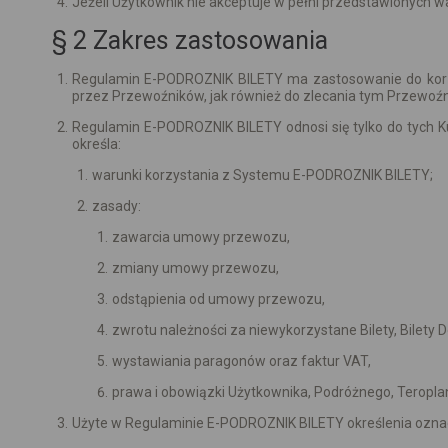
Jeżeli Użytkownik nie akceptuje w pełni przedstawionych 
§ 2 Zakres zastosowania
Regulamin E-PODROZNIK BILETY ma zastosowanie do korzy
przez Przewoźników, jak również do zlecania tym Przewoźni
Regulamin E-PODROZNIK BILETY odnosi się tylko do tych 
określa:
warunki korzystania z Systemu E-PODROZNIK BILETY;
zasady:
zawarcia umowy przewozu,
zmiany umowy przewozu,
odstąpienia od umowy przewozu,
zwrotu należności za niewykorzystane Bilety, Bilety 
wystawiania paragonów oraz faktur VAT,
prawa i obowiązki Użytkownika, Podróżnego, Teroplan
Użyte w Regulaminie E-PODROZNIK BILETY określenia ozna