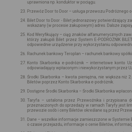
uprawniona np. konduktor w pociągu.
Przewóz Door to Door – usługa przewozu Podróżnego 
Bilet Door to Door - Bilet jednorazowy potwierdzając
wskazany (w procesie zakupowym) adres. Dalsze zapisy 
Kod Weryfikujący – ciąg znaków alfanumerycznych zawart
którzy zakupili Bilet przez System E-PODROZNIK BILE
odpowiednie urządzenie przy wykorzystaniu odpowied
Rachunek bankowy Teroplan – rachunek bankowy spółki T
Konto Skarbonka e-podróżnik – internetowe konto U
odpowiadający wpłaconym i niewykorzystanym przez U
Środki Skarbonka – kwota pieniężna, nie większa niż 
Biletów poprzez Konto Skarbonka e-podróżnik.
Dostępne Środki Skarbonka – Środki Skarbonka wpłacone
Taryfa – ustalona przez Przewoźnika i przypisana do
przeznaczonych do sprzedaży w ramach Taryfy jest lim
przewozie osób i ceny Biletów określane są przez Przewo
Dane – wszelkie informacje zamieszczone w Systemie E
o czasie przejazdu, informacje o cenie Biletów, informa