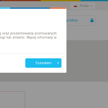
Polski
Twoje bilety
Pomoc
ług oraz prezentowania promowanych
ć lub zmienić. Więcej informacji w
Preferuj bez
przesiadek
Zezwalam
Tylko bilet online