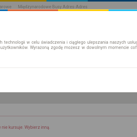
karowe
Międzynarodowe Busy Adres-Adres
h technologii w celu świadczenia i ciągłego ulepszania naszych us
| Bilety
Bilety okresowe
 użytkowników. Wyrażoną zgodę możesz w dowolnym momencie cofną
nd. 9 sie.
-- : --
e nie kursuje. Wybierz inną.