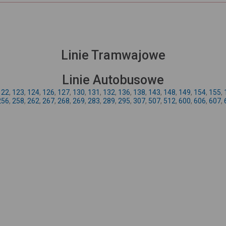
Linie Tramwajowe
Linie Autobusowe
122
,
123
,
124
,
126
,
127
,
130
,
131
,
132
,
136
,
138
,
143
,
148
,
149
,
154
,
155
,
256
,
258
,
262
,
267
,
268
,
269
,
283
,
289
,
295
,
307
,
507
,
512
,
600
,
606
,
607
,