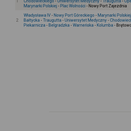
1
Chodowieckiego
-
Uniwersytet Medyczny
-
Traugutta
-
Ope
Marynarki Polskiej
-
Plac Wolności
- Nowy Port Zajezdnia
Władysława IV
-
Nowy Port Góreckiego
-
Marynarki Polskiej
2
Bałtycka
-
Traugutta
-
Uniwersytet Medyczny
-
Chodowiec
Piekarnicza
-
Belgradzka
-
Warneńska
-
Kolumba
- Brętow