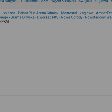
ra Bałtycka
-
Politechnika SKM
-
Węzeł Kliniczna
-
Swojska
-
Żaglowa -
-
Śnieżna
-
Polsat Plus Arena Gdańsk
-
Mostostal
-
Żaglowa - AmberEx
kiego
-
Brama Oliwska
-
Dworzec PKS
-
Nowe Ogrody
-
Powstańców Wa
o PKM