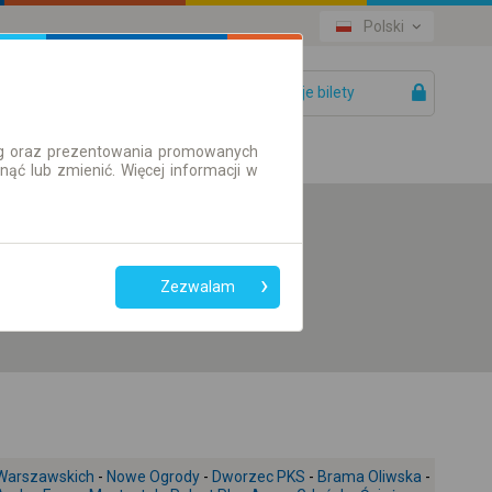
Polski
Twoje bilety
Pomoc
ług oraz prezentowania promowanych
ć lub zmienić. Więcej informacji w
Preferuj bez
przesiadek
Zezwalam
Tylko bilet online
Warszawskich
-
Nowe Ogrody
-
Dworzec PKS
-
Brama Oliwska
-