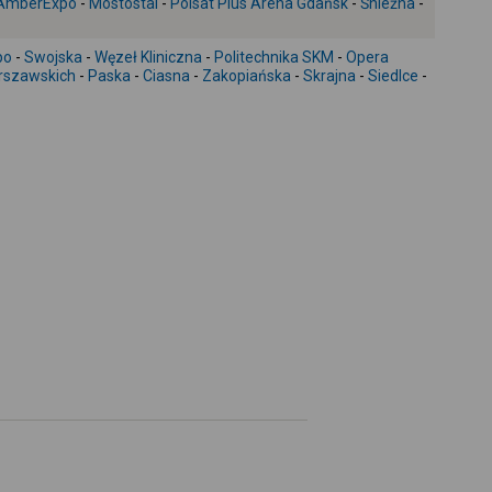
 AmberExpo
-
Mostostal
-
Polsat Plus Arena Gdańsk
-
Śnieżna
-
+
-
po
-
Swojska
-
Węzeł Kliniczna
-
Politechnika SKM
-
Opera
rszawskich
-
Paska
-
Ciasna
-
Zakopiańska
-
Skrajna
-
Siedlce
-