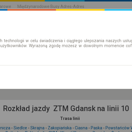
karowe
Międzynarodowe Busy Adres-Adres
h technologii w celu świadczenia i ciągłego ulepszania naszych us
| Bilety
Bilety okresowe
 użytkowników. Wyrażoną zgodę możesz w dowolnym momencie cofną
nd. 9 sie.
-- : --
Rozkład jazdy ZTM Gdansk na linii 10
Trasa linii
rnicza
-
Siedlce
-
Skrajna
-
Zakopiańska
-
Ciasna
-
Paska
-
Powstańców 