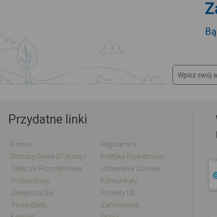
Z
Bą
Przydatne linki
Pomoc
Regulaminy
Doładuj Online EP-Kartę / EM-Kartę
Polityka Prywatności
Tabliczki Przystankowe
Ustawienia Cookies
Przewoźnicy
Komunikaty
Zarejestruj Się
Projekty UE
Twoje Bilety
Zamówienia