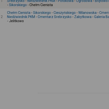
1
Srebrzysko
-
Niedźwiednik PKM
-
Potokowa
-
Ogrodowa
-
Brętowo
-
Sikorskiego
- Chełm Cienista
Chełm Cienista
-
Sikorskiego
-
Cieszyńskiego
-
Wilanowska
-
Cment
2
Niedźwiednik PKM
-
Cmentarz Srebrzysko
-
Zabytkowa
-
Galeria B
- Jelitkowo