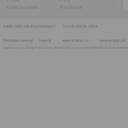
Kontakt
Praca
Punkty Sprzedaży
Współpraca
indeks tabliczek przystankowych
Cenniki biletów online
Rozkład jazdy krajowy i międzynarodowy
Rozkład jazdy autobusów
Rozk
Pozostałe serwisy
hoper.pl
www.teroplan.cz
www.teroplan.de
Serwis używa danych GeoLite2 stworzonych przez firmę MaxMind
www.maxmi