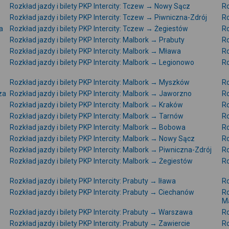
Rozkład jazdy i bilety PKP Intercity: Tczew → Nowy Sącz
Ro
Rozkład jazdy i bilety PKP Intercity: Tczew → Piwniczna-Zdrój
Ro
a
Rozkład jazdy i bilety PKP Intercity: Tczew → Żegiestów
Ro
Rozkład jazdy i bilety PKP Intercity: Malbork → Prabuty
Ro
Rozkład jazdy i bilety PKP Intercity: Malbork → Mława
Ro
Rozkład jazdy i bilety PKP Intercity: Malbork → Legionowo
Ro
Rozkład jazdy i bilety PKP Intercity: Malbork → Myszków
Ro
za
Rozkład jazdy i bilety PKP Intercity: Malbork → Jaworzno
Ro
Rozkład jazdy i bilety PKP Intercity: Malbork → Kraków
Ro
Rozkład jazdy i bilety PKP Intercity: Malbork → Tarnów
Ro
Rozkład jazdy i bilety PKP Intercity: Malbork → Bobowa
Ro
Rozkład jazdy i bilety PKP Intercity: Malbork → Nowy Sącz
Ro
Rozkład jazdy i bilety PKP Intercity: Malbork → Piwniczna-Zdrój
Ro
Rozkład jazdy i bilety PKP Intercity: Malbork → Żegiestów
Ro
Rozkład jazdy i bilety PKP Intercity: Prabuty → Iława
Ro
Rozkład jazdy i bilety PKP Intercity: Prabuty → Ciechanów
Ro
M
Rozkład jazdy i bilety PKP Intercity: Prabuty → Warszawa
Ro
Rozkład jazdy i bilety PKP Intercity: Prabuty → Zawiercie
Ro