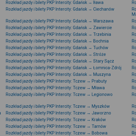
Rozkład jazdy i bilety PKP Intercity: Gdańsk → Iława
Ro
Rozkład jazdy i bilety PKP Intercity: Gdańsk → Ciechanów
Ro
M
Rozkład jazdy i bilety PKP Intercity: Gdańsk → Warszawa
Ro
Rozkład jazdy i bilety PKP Intercity: Gdańsk → Zawiercie
Ro
Rozkład jazdy i bilety PKP Intercity: Gdańsk → Trzebinia
Ro
Rozkład jazdy i bilety PKP Intercity: Gdańsk → Bochnia
Ro
Rozkład jazdy i bilety PKP Intercity: Gdańsk → Tuchów
Ro
Rozkład jazdy i bilety PKP Intercity: Gdańsk → Stróże
Ro
Rozkład jazdy i bilety PKP Intercity: Gdańsk → Stary Sącz
Ro
Rozkład jazdy i bilety PKP Intercity: Gdańsk → Łomnica-Zdrój
Ro
Rozkład jazdy i bilety PKP Intercity: Gdańsk → Muszyna
Ro
Rozkład jazdy i bilety PKP Intercity: Tczew → Prabuty
Ro
Rozkład jazdy i bilety PKP Intercity: Tczew → Mława
Ro
Rozkład jazdy i bilety PKP Intercity: Tczew → Legionowo
Ro
Rozkład jazdy i bilety PKP Intercity: Tczew → Myszków
Ro
a
Rozkład jazdy i bilety PKP Intercity: Tczew → Jaworzno
Ro
Rozkład jazdy i bilety PKP Intercity: Tczew → Kraków
Ro
Rozkład jazdy i bilety PKP Intercity: Tczew → Tarnów
Ro
Rozkład jazdy i bilety PKP Intercity: Tczew → Bobowa
Ro