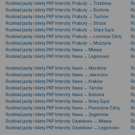
Rozkład jazdy i bilety PKP Intercity: Prabuty → Trzebinia
Ro
Rozkład jazdy i bilety PKP Intercity: Prabuty → Bochnia
Ro
Rozkład jazdy i bilety PKP Intercity: Prabuty → Tuchów
Ro
Rozkład jazdy i bilety PKP Intercity: Prabuty → Stróże
Ro
Rozkład jazdy i bilety PKP Intercity: Prabuty → Stary Sącz
Ro
Rozkład jazdy i bilety PKP Intercity: Prabuty → Łomnica-Zdrój
Ro
Rozkład jazdy i bilety PKP Intercity: Prabuty → Muszyna
Ro
Rozkład jazdy i bilety PKP Intercity: Iława → Mława
Ro
Rozkład jazdy i bilety PKP Intercity: Iława → Legionowo
Ro
Rozkład jazdy i bilety PKP Intercity: Iława → Myszków
Ro
Rozkład jazdy i bilety PKP Intercity: Iława → Jaworzno
Ro
Rozkład jazdy i bilety PKP Intercity: Iława → Kraków
Ro
Rozkład jazdy i bilety PKP Intercity: Iława → Tarnów
Ro
Rozkład jazdy i bilety PKP Intercity: Iława → Bobowa
Ro
Rozkład jazdy i bilety PKP Intercity: Iława → Nowy Sącz
Ro
Rozkład jazdy i bilety PKP Intercity: Iława → Piwniczna-Zdrój
Ro
Rozkład jazdy i bilety PKP Intercity: Iława → Żegiestów
Ro
Rozkład jazdy i bilety PKP Intercity: Działdowo → Mława
Ro
Rozkład jazdy i bilety PKP Intercity: Działdowo → Legionowo
Ro