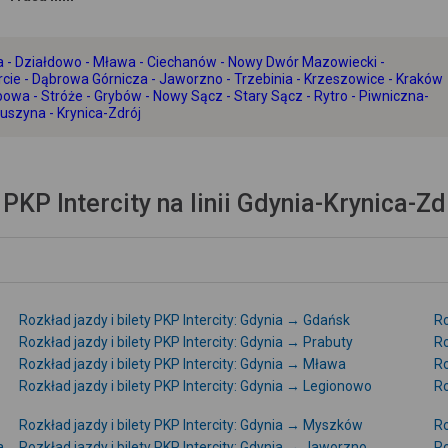
awa - Działdowo - Mława - Ciechanów - Nowy Dwór Mazowiecki -
ie - Dąbrowa Górnicza - Jaworzno - Trzebinia - Krzeszowice - Kraków
owa - Stróże - Grybów - Nowy Sącz - Stary Sącz - Rytro - Piwniczna-
uszyna - Krynica-Zdrój
PKP Intercity na linii Gdynia-Krynica-Zd
Rozkład jazdy i bilety PKP Intercity: Gdynia → Gdańsk
Ro
Rozkład jazdy i bilety PKP Intercity: Gdynia → Prabuty
Ro
Rozkład jazdy i bilety PKP Intercity: Gdynia → Mława
Ro
Rozkład jazdy i bilety PKP Intercity: Gdynia → Legionowo
Ro
Rozkład jazdy i bilety PKP Intercity: Gdynia → Myszków
Ro
a
Rozkład jazdy i bilety PKP Intercity: Gdynia → Jaworzno
Ro