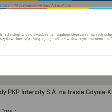
karowe
Międzynarodowe Busy Adres-Adres
h technologii w celu świadczenia i ciągłego ulepszania naszych us
| Bilety
Bilety okresowe
 użytkowników. Wyrażoną zgodę możesz w dowolnym momencie cofną
pt. 7 sie.
-- : --
olskie, pow. nowosądecki, gm. Krynica-Zdrój miasto
dy PKP Intercity S.A. na trasie Gdynia-K
Trasa linii