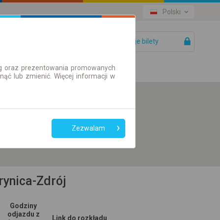
Polski
Twoje bilety
Pomoc
ług oraz prezentowania promowanych
ć lub zmienić. Więcej informacji w
Preferuj bez
przesiadek
Zezwalam
Tylko bilet online
rynica-Zdrój
Godziny
odjazdu z
Link do rozkładu