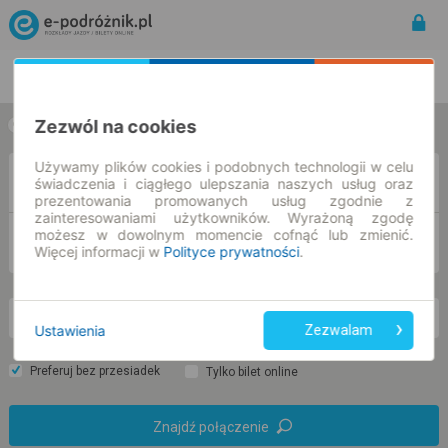
Rozkład Jazdy | Bilety
Bilety okresowe
Zezwól na cookies
w jedną stronę
w obie strony
Używamy plików cookies i podobnych technologii w celu
Z
świadczenia i ciągłego ulepszania naszych usług oraz
prezentowania promowanych usług zgodnie z
zainteresowaniami użytkowników. Wyrażoną zgodę
możesz w dowolnym momencie cofnąć lub zmienić.
DO
Więcej informacji w
Polityce prywatności
.
so. 8 sie.
-- : --
Ustawienia
Zezwalam
Preferuj bez przesiadek
Tylko bilet online
Znajdź połączenie