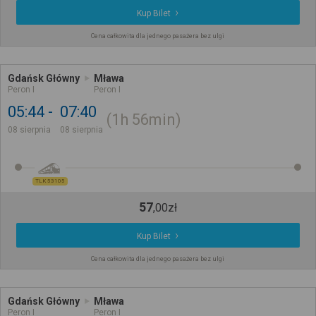
Kup Bilet
Cena całkowita dla jednego pasażera bez ulgi
Gdańsk Główny
Mława
Peron I
Peron I
05:44
07:40
1h
56min
08 sierpnia
08 sierpnia
TLK 53105
57
,
00
zł
Kup Bilet
Cena całkowita dla jednego pasażera bez ulgi
Gdańsk Główny
Mława
Peron I
Peron I