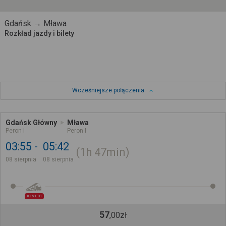
Gdańsk → Mława
Rozkład jazdy i bilety
Wcześniejsze połączenia
Gdańsk Główny
Mława
Peron I
Peron I
03:55
05:42
1h
47min
08 sierpnia
08 sierpnia
IC 5118
57
,
00
zł