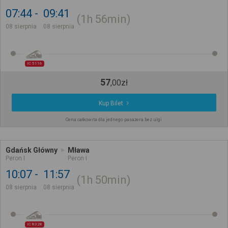
07:44
09:41
1h
56min
08 sierpnia
08 sierpnia
IC 5116
57
,
00
zł
Kup Bilet
Cena całkowita dla jednego pasażera bez ulgi
Gdańsk Główny
Mława
Peron I
Peron I
10:07
11:57
1h
50min
08 sierpnia
08 sierpnia
IC 8328