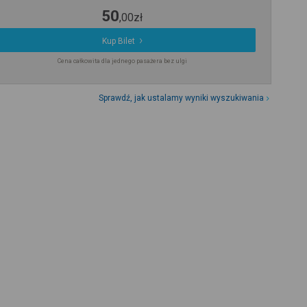
50
,
00
zł
Kup Bilet
Cena całkowita dla jednego pasażera bez ulgi
Sprawdź, jak ustalamy wyniki wyszukiwania