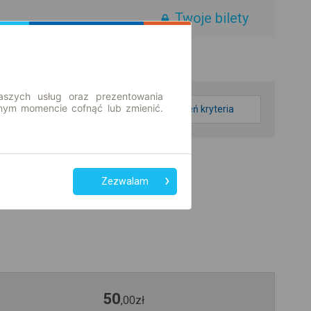
Twoje bilety
aszych usług oraz prezentowania
ym momencie cofnąć lub zmienić.
zmień kryteria
Zezwalam
50
,
00
zł