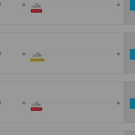
IC 5118
TLK 53105
IC 5116