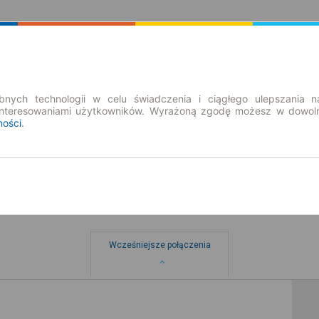
Rozkład Jazdy | Bilety
Bilety okresowe
nych technologii w celu świadczenia i ciągłego ulepszania n
interesowaniami użytkowników. Wyrażoną zgodę możesz w dowoln
ności
.
Wcześniejsze połączenia