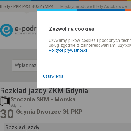
Bilety - PKP, PKS, BUSY i MPK
Międzynarodowe Bilety Autokarowe
Zezwól na cookies
Używamy plików cookies i podobnych techn
Rozkład Jazdy | Bilety
usług zgodnie z zainteresowaniami użytk
Polityce prywatności
.
Pok
Ustawienia
Rozkład jazdy ZKM Gdynia
Stocznia SKM - Morska
Gdynia
30
Gdynia Dworzec Gł. PKP
Rozkład jazdy