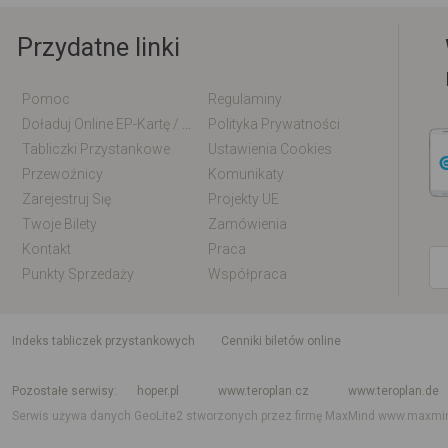
Przydatne linki
Pomoc
Regulaminy
Doładuj Online EP-Kartę / EM-Kartę
Polityka Prywatności
Tabliczki Przystankowe
Ustawienia Cookies
Przewoźnicy
Komunikaty
Zarejestruj Się
Projekty UE
Twoje Bilety
Zamówienia
Kontakt
Praca
Punkty Sprzedaży
Współpraca
indeks tabliczek przystankowych
Cenniki biletów online
Rozkład jazdy krajowy i międzynarodowy
Rozkład jazdy autobusów
Rozk
Pozostałe serwisy
hoper.pl
www.teroplan.cz
www.teroplan.de
Serwis używa danych GeoLite2 stworzonych przez firmę MaxMind
www.maxmi