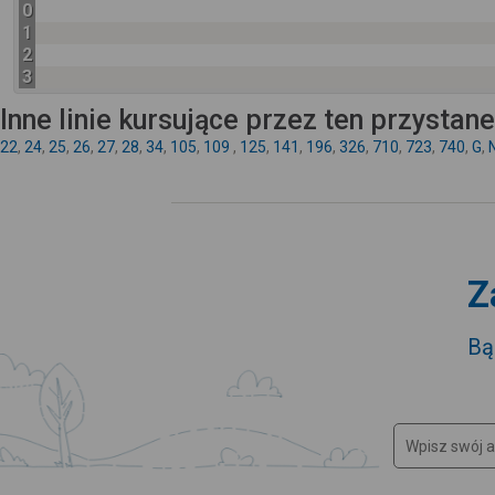
0
1
2
3
Inne linie kursujące przez ten przystan
22
,
24
,
25
,
26
,
27
,
28
,
34
,
105
,
109
,
125
,
141
,
196
,
326
,
710
,
723
,
740
,
G
,
Z
Bą