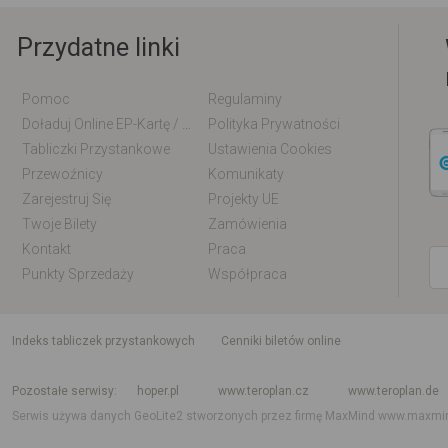
Przydatne linki
Pomoc
Regulaminy
Doładuj Online EP-Kartę / EM-Kartę
Polityka Prywatności
Tabliczki Przystankowe
Ustawienia Cookies
Przewoźnicy
Komunikaty
Zarejestruj Się
Projekty UE
Twoje Bilety
Zamówienia
Kontakt
Praca
Punkty Sprzedaży
Współpraca
indeks tabliczek przystankowych
Cenniki biletów online
Rozkład jazdy krajowy i międzynarodowy
Rozkład jazdy autobusów
Rozk
Pozostałe serwisy
hoper.pl
www.teroplan.cz
www.teroplan.de
Serwis używa danych GeoLite2 stworzonych przez firmę MaxMind
www.maxmi