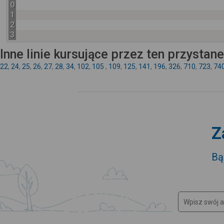
0
1
2
3
Inne linie kursujące przez ten przystan
22
,
24
,
25
,
26
,
27
,
28
,
34
,
102
,
105
,
109
,
125
,
141
,
196
,
326
,
710
,
723
,
74
Z
Bą