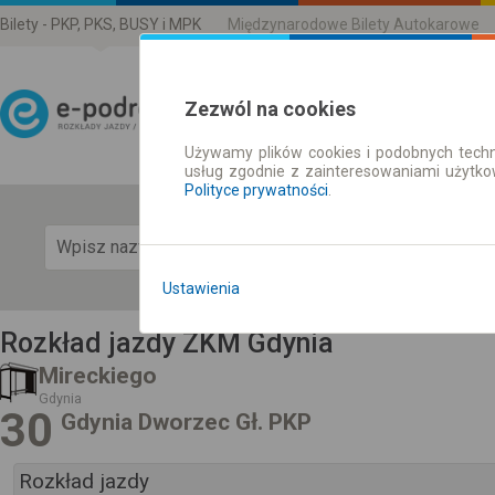
Bilety - PKP, PKS, BUSY i MPK
Międzynarodowe Bilety Autokarowe
Zezwól na cookies
Używamy plików cookies i podobnych techn
Rozkład Jazdy | Bilety
usług zgodnie z zainteresowaniami użytk
Polityce prywatności
.
Pok
Ustawienia
Rozkład jazdy ZKM Gdynia
Mireckiego
Gdynia
30
Gdynia Dworzec Gł. PKP
Rozkład jazdy