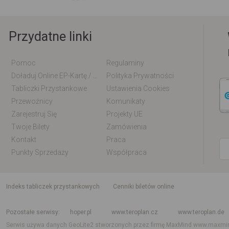
Przydatne linki
Pomoc
Regulaminy
Doładuj Online EP-Kartę / EM-Kartę
Polityka Prywatności
Tabliczki Przystankowe
Ustawienia Cookies
Przewoźnicy
Komunikaty
Zarejestruj Się
Projekty UE
Twoje Bilety
Zamówienia
Kontakt
Praca
Punkty Sprzedaży
Współpraca
indeks tabliczek przystankowych
Cenniki biletów online
Rozkład jazdy krajowy i międzynarodowy
Rozkład jazdy autobusów
Rozk
Pozostałe serwisy
hoper.pl
www.teroplan.cz
www.teroplan.de
Serwis używa danych GeoLite2 stworzonych przez firmę MaxMind
www.maxmi