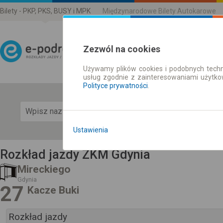
Bilety - PKP, PKS, BUSY i MPK
Międzynarodowe Bilety Autokarowe
Zezwól na cookies
Używamy plików cookies i podobnych techn
Rozkład Jazdy | Bilety
usług zgodnie z zainteresowaniami użytk
Polityce prywatności
.
Pok
Ustawienia
Rozkład jazdy ZKM Gdynia
Mireckiego
Gdynia
27
Kacze Buki
Rozkład jazdy