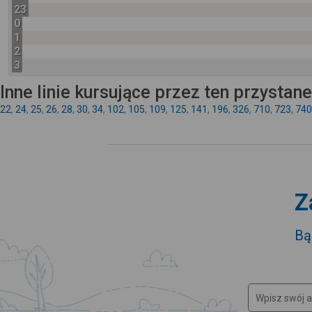
23
0
1
2
3
Inne linie kursujące przez ten przystan
22
,
24
,
25
,
26
,
28
,
30
,
34
,
102
,
105
,
109
,
125
,
141
,
196
,
326
,
710
,
723
,
740
Z
Bą