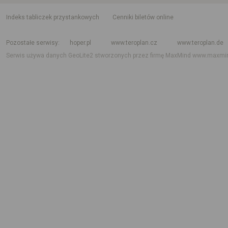
indeks tabliczek przystankowych
Cenniki biletów online
Rozkład jazdy krajowy i międzynarodowy
Rozkład jazdy autobusów
Rozk
Pozostałe serwisy
hoper.pl
www.teroplan.cz
www.teroplan.de
Serwis używa danych GeoLite2 stworzonych przez firmę MaxMind
www.maxmi