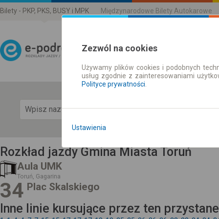
Bilety - PKP, PKS, BUSY i MPK
Międzynarodowe Bilety Autokarowe
Zezwól na cookies
Używamy plików cookies i podobnych techn
Rozkład Jazdy | Bilety
usług zgodnie z zainteresowaniami użytk
Polityce prywatności
.
Pok
Ustawienia
Rozkład jazdy Gmina Miasta Toruń
Aula UMK
Toruń, Gagarina
34
Plac Skalskiego
Inne linie kursujące przez ten przystan