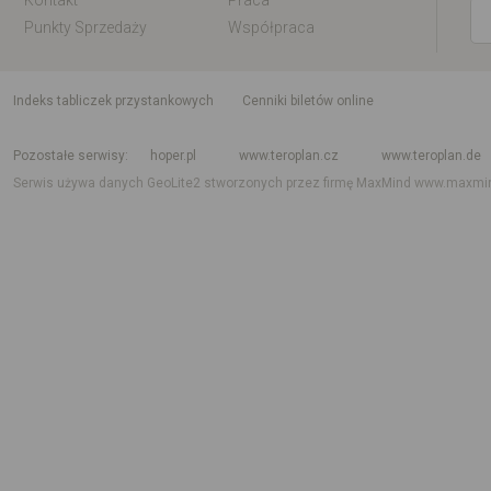
Kontakt
Praca
Punkty Sprzedaży
Współpraca
indeks tabliczek przystankowych
Cenniki biletów online
Rozkład jazdy krajowy i międzynarodowy
Rozkład jazdy autobusów
Rozk
Pozostałe serwisy
hoper.pl
www.teroplan.cz
www.teroplan.de
Serwis używa danych GeoLite2 stworzonych przez firmę MaxMind
www.maxmi