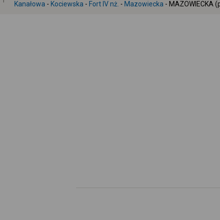
1
Kanałowa
-
Kociewska
-
Fort IV nż.
-
Mazowiecka
- MAZOWIECKA (p