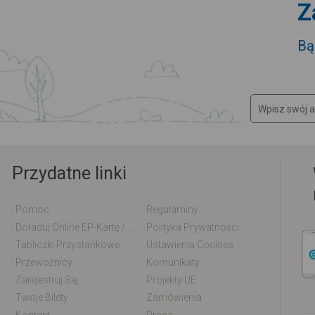
Z
Bą
Przydatne linki
Pomoc
Regulaminy
Doładuj Online EP-Kartę / EM-Kartę
Polityka Prywatności
Tabliczki Przystankowe
Ustawienia Cookies
Przewoźnicy
Komunikaty
Zarejestruj Się
Projekty UE
Twoje Bilety
Zamówienia