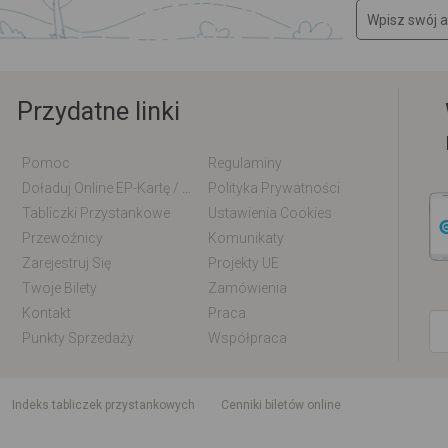
Przydatne linki
Pomoc
Regulaminy
Doładuj Online EP-Kartę / EM-Kartę
Polityka Prywatności
Tabliczki Przystankowe
Ustawienia Cookies
Przewoźnicy
Komunikaty
Zarejestruj Się
Projekty UE
Twoje Bilety
Zamówienia
Kontakt
Praca
Punkty Sprzedaży
Współpraca
indeks tabliczek przystankowych
Cenniki biletów online
Rozkład jazdy krajowy i międzynarodowy
Rozkład jazdy autobusów
Rozk