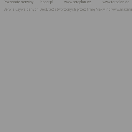
Pozostałe serwisy
hoper.pl
www.teroplan.cz
www.teroplan.de
Serwis używa danych GeoLite2 stworzonych przez firmę MaxMind
www.maxmi