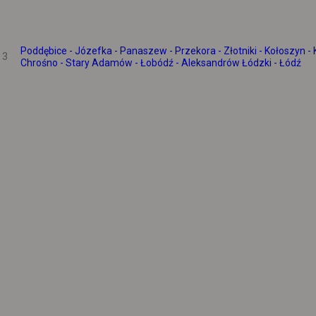
Poddębice - Józefka - Panaszew - Przekora - Złotniki - Kołoszyn - 
3
Chrośno - Stary Adamów - Łobódź - Aleksandrów Łódzki - Łódź