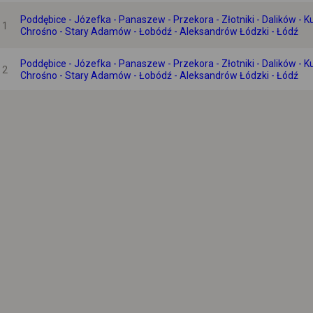
Poddębice - Józefka - Panaszew - Przekora - Złotniki - Dalików - K
1
Chrośno - Stary Adamów - Łobódź - Aleksandrów Łódzki - Łódź
Poddębice - Józefka - Panaszew - Przekora - Złotniki - Dalików - K
2
Chrośno - Stary Adamów - Łobódź - Aleksandrów Łódzki - Łódź