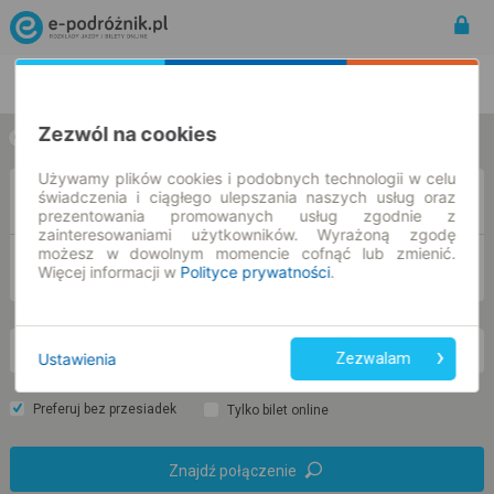
Rozkład Jazdy | Bilety
Bilety okresowe
Zezwól na cookies
w jedną stronę
w obie strony
Używamy plików cookies i podobnych technologii w celu
świadczenia i ciągłego ulepszania naszych usług oraz
Z
prezentowania promowanych usług zgodnie z
zainteresowaniami użytkowników. Wyrażoną zgodę
możesz w dowolnym momencie cofnąć lub zmienić.
DO
Więcej informacji w
Polityce prywatności
.
pn. 10 sie.
-- : --
Ustawienia
Zezwalam
Preferuj bez przesiadek
Tylko bilet online
Znajdź połączenie