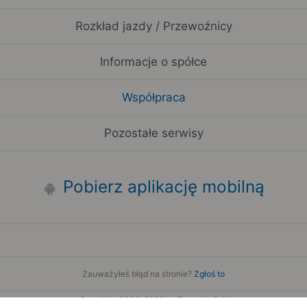
Rozkład jazdy / Przewoźnicy
Informacje o spółce
Współpraca
Pozostałe serwisy
Pobierz aplikację mobilną
Zauważyłeś błąd na stronie?
Zgłoś to
Copyright 2006-2026 by Teroplan S.A.