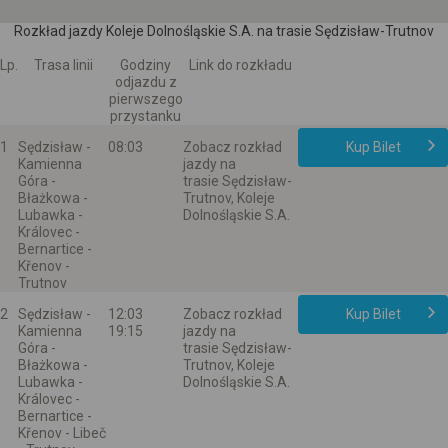
Rozkład jazdy Koleje Dolnośląskie S.A. na trasie Sędzisław-Trutnov
Lp.
Trasa linii
Godziny
Link do rozkładu
odjazdu z
pierwszego
przystanku
1
Sędzisław -
08:03
Zobacz rozkład
Kup Bilet
Kamienna
jazdy na
Góra -
trasie Sędzisław-
Błażkowa -
Trutnov, Koleje
Lubawka -
Dolnośląskie S.A.
Královec -
Bernartice -
Křenov -
Trutnov
2
Sędzisław -
12:03
Zobacz rozkład
Kup Bilet
Kamienna
19:15
jazdy na
Góra -
trasie Sędzisław-
Błażkowa -
Trutnov, Koleje
Lubawka -
Dolnośląskie S.A.
Královec -
Bernartice -
Křenov - Libeč