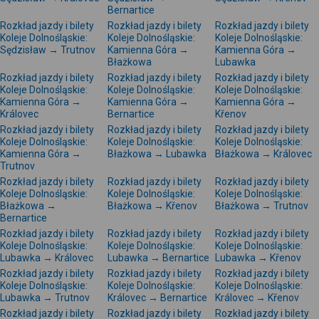
Bernartice
Rozkład jazdy i bilety
Rozkład jazdy i bilety
Rozkład jazdy i bilety
Koleje Dolnośląskie:
Koleje Dolnośląskie:
Koleje Dolnośląskie:
Sędzisław → Trutnov
Kamienna Góra →
Kamienna Góra →
Błażkowa
Lubawka
Rozkład jazdy i bilety
Rozkład jazdy i bilety
Rozkład jazdy i bilety
Koleje Dolnośląskie:
Koleje Dolnośląskie:
Koleje Dolnośląskie:
Kamienna Góra →
Kamienna Góra →
Kamienna Góra →
Královec
Bernartice
Křenov
Rozkład jazdy i bilety
Rozkład jazdy i bilety
Rozkład jazdy i bilety
Koleje Dolnośląskie:
Koleje Dolnośląskie:
Koleje Dolnośląskie:
Kamienna Góra →
Błażkowa → Lubawka
Błażkowa → Královec
Trutnov
Rozkład jazdy i bilety
Rozkład jazdy i bilety
Rozkład jazdy i bilety
Koleje Dolnośląskie:
Koleje Dolnośląskie:
Koleje Dolnośląskie:
Błażkowa →
Błażkowa → Křenov
Błażkowa → Trutnov
Bernartice
Rozkład jazdy i bilety
Rozkład jazdy i bilety
Rozkład jazdy i bilety
Koleje Dolnośląskie:
Koleje Dolnośląskie:
Koleje Dolnośląskie:
Lubawka → Královec
Lubawka → Bernartice
Lubawka → Křenov
Rozkład jazdy i bilety
Rozkład jazdy i bilety
Rozkład jazdy i bilety
Koleje Dolnośląskie:
Koleje Dolnośląskie:
Koleje Dolnośląskie:
Lubawka → Trutnov
Královec → Bernartice
Královec → Křenov
Rozkład jazdy i bilety
Rozkład jazdy i bilety
Rozkład jazdy i bilety