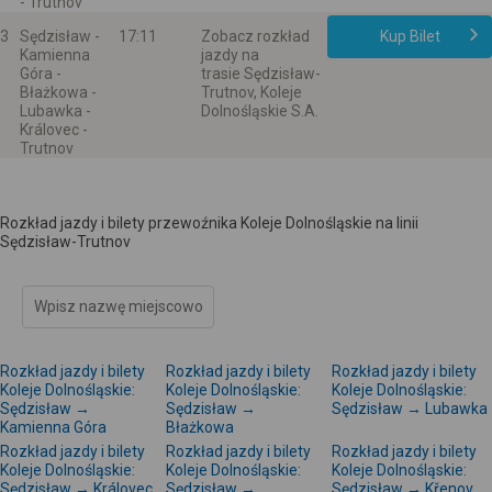
- Trutnov
3
Sędzisław -
17:11
Zobacz rozkład
Kup Bilet
Kamienna
jazdy na
Góra -
trasie Sędzisław-
Błażkowa -
Trutnov, Koleje
Lubawka -
Dolnośląskie S.A.
Královec -
Trutnov
Rozkład jazdy i bilety przewoźnika Koleje Dolnośląskie na linii
Sędzisław-Trutnov
Rozkład jazdy i bilety
Rozkład jazdy i bilety
Rozkład jazdy i bilety
Koleje Dolnośląskie:
Koleje Dolnośląskie:
Koleje Dolnośląskie:
Sędzisław →
Sędzisław →
Sędzisław → Lubawka
Kamienna Góra
Błażkowa
Rozkład jazdy i bilety
Rozkład jazdy i bilety
Rozkład jazdy i bilety
Koleje Dolnośląskie:
Koleje Dolnośląskie:
Koleje Dolnośląskie:
Sędzisław → Královec
Sędzisław →
Sędzisław → Křenov