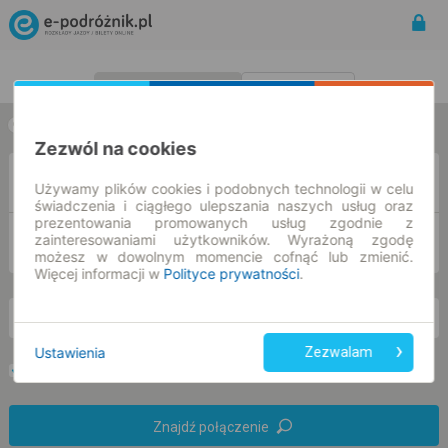
Rozkład Jazdy | Bilety
Bilety okresowe
w jedną stronę
w obie strony
Zezwól na cookies
Z
Używamy plików cookies i podobnych technologii w celu
świadczenia i ciągłego ulepszania naszych usług oraz
prezentowania promowanych usług zgodnie z
zainteresowaniami użytkowników. Wyrażoną zgodę
DO
możesz w dowolnym momencie cofnąć lub zmienić.
Więcej informacji w
Polityce prywatności
.
pt. 7 sie.
-- : --
Ustawienia
Zezwalam
Preferuj bez przesiadek
Tylko bilet online
Znajdź połączenie