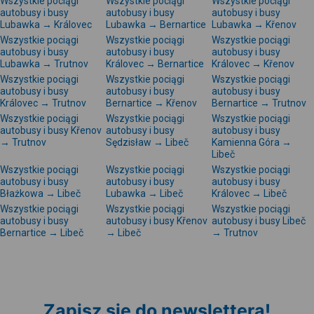
Wszystkie pociągi
Wszystkie pociągi
Wszystkie pociągi
autobusy i busy
autobusy i busy
autobusy i busy
Lubawka → Královec
Lubawka → Bernartice
Lubawka → Křenov
Wszystkie pociągi
Wszystkie pociągi
Wszystkie pociągi
autobusy i busy
autobusy i busy
autobusy i busy
Lubawka → Trutnov
Královec → Bernartice
Královec → Křenov
Wszystkie pociągi
Wszystkie pociągi
Wszystkie pociągi
autobusy i busy
autobusy i busy
autobusy i busy
Královec → Trutnov
Bernartice → Křenov
Bernartice → Trutnov
Wszystkie pociągi
Wszystkie pociągi
Wszystkie pociągi
autobusy i busy Křenov
autobusy i busy
autobusy i busy
→ Trutnov
Sędzisław → Libeč
Kamienna Góra →
Libeč
Wszystkie pociągi
Wszystkie pociągi
Wszystkie pociągi
autobusy i busy
autobusy i busy
autobusy i busy
Błażkowa → Libeč
Lubawka → Libeč
Královec → Libeč
Wszystkie pociągi
Wszystkie pociągi
Wszystkie pociągi
autobusy i busy
autobusy i busy Křenov
autobusy i busy Libeč
Bernartice → Libeč
→ Libeč
→ Trutnov
Zapisz się do newslettera!