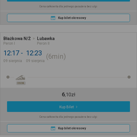
Cena całkowita dla jednego pasażera bez ulgi
Kup bilet okresowy
Błażkowa N/Ż
Lubawka
Peron I
Peron II
12:17
12:23
6min
09 sierpnia
09 sierpnia
OSOB.
6
,
10
zł
Kup Bilet
Cena całkowita dla jednego pasażera bez ulgi
Kup bilet okresowy