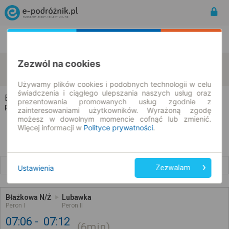
Rozkład Jazdy | Bilety
Bilety okresowe
Zezwól na cookies
Błażkowa
Lubawka
zmień kryteria
09.08.2026 | -- : --
Używamy plików cookies i podobnych technologii w celu
świadczenia i ciągłego ulepszania naszych usług oraz
Błażkowa → Lubawka
prezentowania promowanych usług zgodnie z
Rozkład jazdy i bilety
zainteresowaniami użytkowników. Wyrażoną zgodę
możesz w dowolnym momencie cofnąć lub zmienić.
Więcej informacji w
Polityce prywatności
.
Wcześniejsze połączenia
Ustawienia
Zezwalam
Błażkowa N/Ż
Lubawka
Peron I
Peron II
07:06
07:12
6min