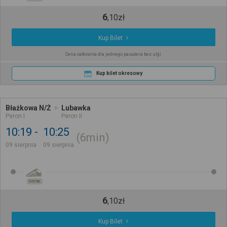
6
,
10
zł
Kup Bilet
Cena całkowita dla jednego pasażera bez ulgi
Kup bilet okresowy
Błażkowa N/Ż
Lubawka
Peron I
Peron II
10:19
10:25
6min
09 sierpnia
09 sierpnia
OSOB.
6
,
10
zł
Kup Bilet