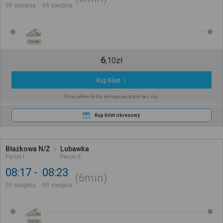
09 sierpnia
09 sierpnia
OSOB.
6
,
10
zł
Kup Bilet
Cena całkowita dla jednego pasażera bez ulgi
Kup bilet okresowy
Błażkowa N/Ż
Lubawka
Peron I
Peron II
08:17
08:23
6min
09 sierpnia
09 sierpnia
OSOB.