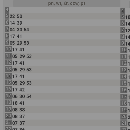
pn, wt, śr, czw, pt
4
4
5
22
50
5
1
6
14
39
6
1
7
04
30
54
7
1
8
17
41
8
1
9
05
29
53
9
1
10
17
41
10
11
05
29
53
11
12
17
41
12
13
05
29
53
13
14
17
41
14
15
05
29
53
15
16
17
42
16
17
06
30
54
17
18
18
41
18
19
08
38
19
20
08
37
20
21
07
37
21
22
07
36
22