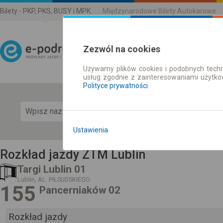
Bilety - PKP, PKS, BUSY i MPK
Międzynarodowe Bilety Autokarowe
Zezwól na cookies
Używamy plików cookies i podobnych techn
Rozkład Jazdy | Bilety
usług zgodnie z zainteresowaniami użytk
Polityce prywatności
.
Pok
Ustawienia
Rozkład jazdy ZTM Lublin
Targi Lublin 01
Lublin, AL. PIŁSUDSKIEGO
155
Pancerniaków 02
Rozkład jazdy