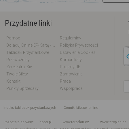
Przydatne linki
Pomoc
Regulaminy
Doładuj Online EP-Kartę / EM-Kartę
Polityka Prywatności
Tabliczki Przystankowe
Ustawienia Cookies
Przewoźnicy
Komunikaty
Zarejestruj Się
Projekty UE
Twoje Bilety
Zamówienia
Kontakt
Praca
Punkty Sprzedaży
Współpraca
indeks tabliczek przystankowych
Cenniki biletów online
Rozkład jazdy krajowy i międzynarodowy
Rozkład jazdy autobusów
Rozk
Pozostałe serwisy
hoper.pl
www.teroplan.cz
www.teroplan.de