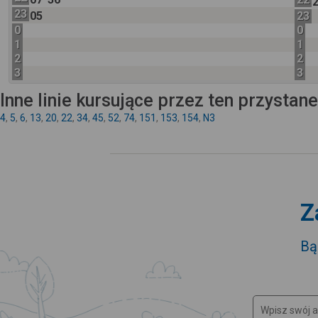
23
05
23
0
0
1
1
2
2
3
3
Inne linie kursujące przez ten przystan
4
,
5
,
6
,
13
,
20
,
22
,
34
,
45
,
52
,
74
,
151
,
153
,
154
,
N3
Z
Bą