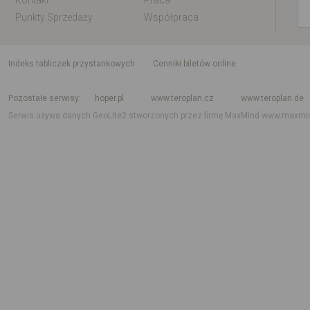
Kontakt
Praca
Punkty Sprzedaży
Współpraca
indeks tabliczek przystankowych
Cenniki biletów online
Rozkład jazdy krajowy i międzynarodowy
Rozkład jazdy autobusów
Rozk
Pozostałe serwisy
hoper.pl
www.teroplan.cz
www.teroplan.de
Serwis używa danych GeoLite2 stworzonych przez firmę MaxMind
www.maxmi