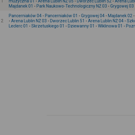
1
muzyczna 01
-
Arena Lublin NŻ 05
-
Dworzec Lublin 52
-
Arena Lubl
Majdanek 01
-
Park Naukowo-Technologiczny NŻ 03
-
Grygowej 03
Pancerniaków 04
-
Pancerniaków 01
-
Grygowej 04
-
Majdanek 02
2
-
Arena Lublin NŻ 03
-
Dworzec Lublin 51
-
Arena Lublin NŻ 04
-
Szk
Leclerc 01
-
Skrzetuskiego 01
-
Dziewanny 01
-
Wiklinowa 01
-
Pozn