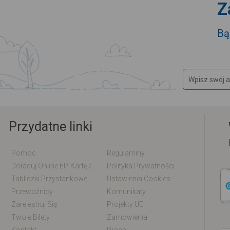
Z
Bą
Przydatne linki
Pomoc
Regulaminy
Doładuj Online EP-Kartę / EM-Kartę
Polityka Prywatności
Tabliczki Przystankowe
Ustawienia Cookies
Przewoźnicy
Komunikaty
Zarejestruj Się
Projekty UE
Twoje Bilety
Zamówienia