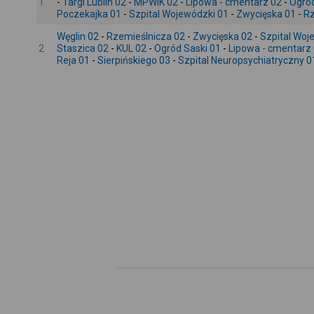
1
-
Targi Lublin 02
-
MPWiK 02
-
Lipowa - cmentarz 02
-
Ogród
Poczekajka 01
-
Szpital Wojewódzki 01
-
Zwycięska 01
-
Rz
Węglin 02
-
Rzemieślnicza 02
-
Zwycięska 02
-
Szpital Woj
2
Staszica 02
-
KUL 02
-
Ogród Saski 01
-
Lipowa - cmentarz
Reja 01
-
Sierpińskiego 03
-
Szpital Neuropsychiatryczny 0