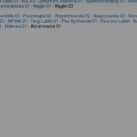
 Saski 03
-
KUL 03
-
Liceum im. Staszica 01
-
Spadochroniarzy 01
-
Ron
emieślnicza 01
-
Węglin 01
- Węglin 03
ewódzki 02
-
Poczekajka 02
-
Wojciechowska 02
-
Nałęczowska 02
-
Ron
 01
-
MPWiK 01
-
Targi Lublin 01
-
Plac Bychawski 01
-
Dworzec Lublin - K
1
-
Makowa 01
- Abramowice 01