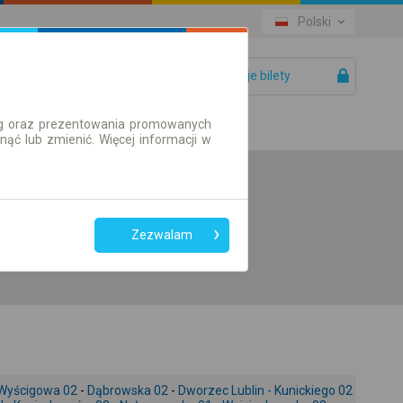
Polski
Twoje bilety
Pomoc
ług oraz prezentowania promowanych
ć lub zmienić. Więcej informacji w
Preferuj bez
przesiadek
Zezwalam
Tylko bilet online
Wyścigowa 02
-
Dąbrowska 02
-
Dworzec Lublin - Kunickiego 02