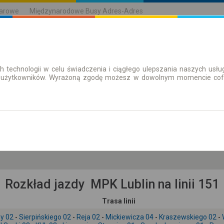
karowe
Międzynarodowe Busy Adres-Adres
h technologii w celu świadczenia i ciągłego ulepszania naszych us
| Bilety
Bilety okresowe
 użytkowników. Wyrażoną zgodę możesz w dowolnym momencie cofną
cz. 6 sie.
-- : --
Rozkład jazdy MPK Lublin na linii 151
Trasa linii
ny 02
-
Sierpińskiego 02
-
Reja 02
-
Mickiewicza 04
-
Kraszewskiego 02
-