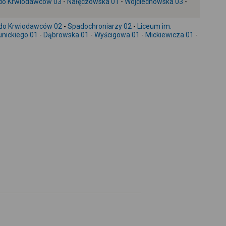
do Krwiodawców 03
-
Nałęczowska 01
-
Wojciechowska 03
-
+
-
do Krwiodawców 02
-
Spadochroniarzy 02
-
Liceum im.
unickiego 01
-
Dąbrowska 01
-
Wyścigowa 01
-
Mickiewicza 01
-