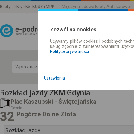
Bilety - PKP, PKS, BUSY i MPK
Międzynarodowe Bilety Autokarowe
Zezwól na cookies
Używamy plików cookies i podobnych techn
Rozkład Jazdy | Bilety
usług zgodnie z zainteresowaniami użytk
Polityce prywatności
.
Pok
Ustawienia
Rozkład jazdy ZKM Gdynia
Plac Kaszubski - Świętojańska
Gdynia
32
Pogórze Dolne Złota
Rozkład jazdy