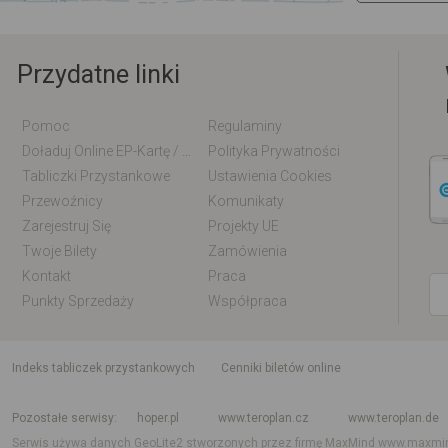
Przydatne linki
Pomoc
Regulaminy
Doładuj Online EP-Kartę / EM-Kartę
Polityka Prywatności
Tabliczki Przystankowe
Ustawienia Cookies
Przewoźnicy
Komunikaty
Zarejestruj Się
Projekty UE
Twoje Bilety
Zamówienia
Kontakt
Praca
Punkty Sprzedaży
Współpraca
indeks tabliczek przystankowych
Cenniki biletów online
Rozkład jazdy krajowy i międzynarodowy
Rozkład jazdy autobusów
Rozk
Pozostałe serwisy
hoper.pl
www.teroplan.cz
www.teroplan.de
Serwis używa danych GeoLite2 stworzonych przez firmę MaxMind
www.maxmi