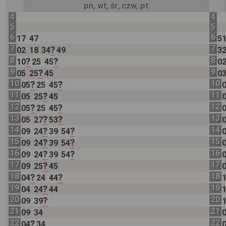
pn, wt, śr, czw, pt
4
4
5
5
6
6
17
47
5
7
7
?
02
18
34
49
3
8
8
?
?
10
25
45
0
9
9
?
05
25
45
0
10
10
?
?
05
25
45
11
11
?
05
25
45
12
12
?
?
05
25
45
13
13
?
?
05
27
53
14
14
?
?
09
24
39
54
15
15
?
?
09
24
39
54
16
16
?
?
09
24
39
54
17
17
?
09
25
45
18
18
?
?
04
24
44
19
19
?
04
24
44
20
20
?
09
39
21
21
09
34
22
22
?
04
34