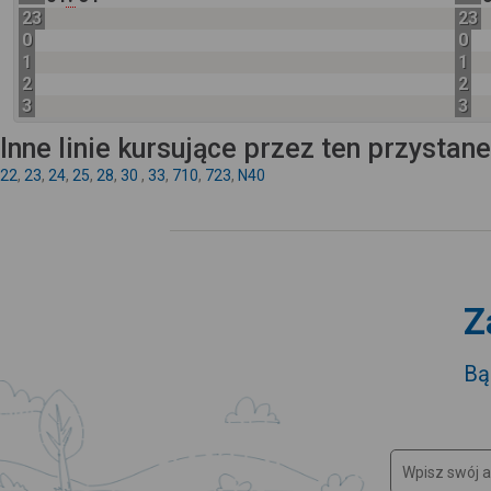
23
23
0
0
1
1
2
2
3
3
Inne linie kursujące przez ten przystan
22
,
23
,
24
,
25
,
28
,
30
,
33
,
710
,
723
,
N40
Z
Bą