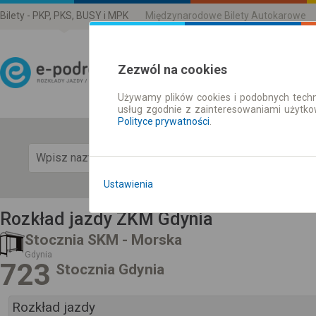
Bilety - PKP, PKS, BUSY i MPK
Międzynarodowe Bilety Autokarowe
Zezwól na cookies
Używamy plików cookies i podobnych techn
Rozkład Jazdy | Bilety
usług zgodnie z zainteresowaniami użytk
Polityce prywatności
.
Pok
Ustawienia
Rozkład jazdy ZKM Gdynia
Stocznia SKM - Morska
Gdynia
723
Stocznia Gdynia
Rozkład jazdy