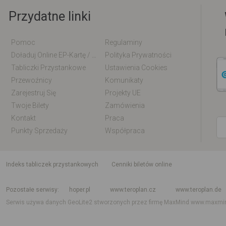
Przydatne linki
Pomoc
Regulaminy
Doładuj Online EP-Kartę / EM-Kartę
Polityka Prywatności
Tabliczki Przystankowe
Ustawienia Cookies
Przewoźnicy
Komunikaty
Zarejestruj Się
Projekty UE
Twoje Bilety
Zamówienia
Kontakt
Praca
Punkty Sprzedaży
Współpraca
indeks tabliczek przystankowych
Cenniki biletów online
Rozkład jazdy krajowy i międzynarodowy
Rozkład jazdy autobusów
Rozk
Pozostałe serwisy
hoper.pl
www.teroplan.cz
www.teroplan.de
Serwis używa danych GeoLite2 stworzonych przez firmę MaxMind
www.maxmi