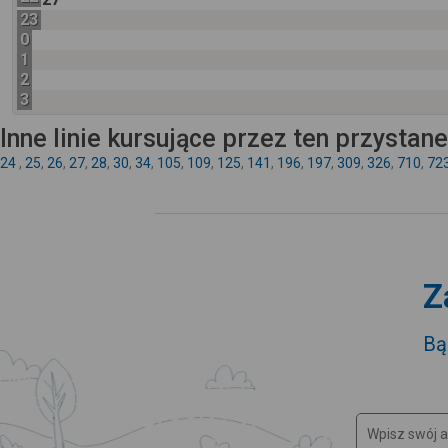
23
0
1
2
3
Inne linie kursujące przez ten przystan
24
,
25
,
26
,
27
,
28
,
30
,
34
,
105
,
109
,
125
,
141
,
196
,
197
,
309
,
326
,
710
,
72
Z
Bą