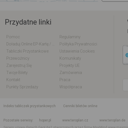
Przydatne linki
Pomoc
Regulaminy
Doładuj Online EP-Kartę / EM-Kartę
Polityka Prywatności
Tabliczki Przystankowe
Ustawienia Cookies
Przewoźnicy
Komunikaty
Zarejestruj Się
Projekty UE
Twoje Bilety
Zamówienia
Kontakt
Praca
Punkty Sprzedaży
Współpraca
indeks tabliczek przystankowych
Cenniki biletów online
Rozkład jazdy krajowy i międzynarodowy
Rozkład jazdy autobusów
Rozk
Pozostałe serwisy
hoper.pl
www.teroplan.cz
www.teroplan.de
Serwis używa danych GeoLite2 stworzonych przez firmę MaxMind
www.maxmi