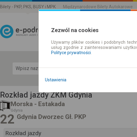
Bilety - PKP, PKS, BUSY i MPK
Międzynarodowe Bilety Autokarowe
Zezwól na cookies
Używamy plików cookies i podobnych techn
Rozkład Jazdy | Bilety
usług zgodnie z zainteresowaniami użytk
Polityce prywatności
.
Pok
Ustawienia
Rozkład jazdy ZKM Gdynia
Morska - Estakada
Gdynia
22
Gdynia Dworzec Gł. PKP
Rozkład jazdy