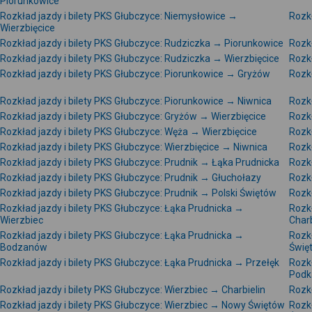
Piorunkowice
Rozkład jazdy i bilety PKS Głubczyce: Niemysłowice →
Rozkł
Wierzbięcice
Rozkład jazdy i bilety PKS Głubczyce: Rudziczka → Piorunkowice
Rozkł
Rozkład jazdy i bilety PKS Głubczyce: Rudziczka → Wierzbięcice
Rozkł
Rozkład jazdy i bilety PKS Głubczyce: Piorunkowice → Gryżów
Rozkł
Rozkład jazdy i bilety PKS Głubczyce: Piorunkowice → Niwnica
Rozkł
Rozkład jazdy i bilety PKS Głubczyce: Gryżów → Wierzbięcice
Rozkł
Rozkład jazdy i bilety PKS Głubczyce: Węża → Wierzbięcice
Rozkł
Rozkład jazdy i bilety PKS Głubczyce: Wierzbięcice → Niwnica
Rozkł
Rozkład jazdy i bilety PKS Głubczyce: Prudnik → Łąka Prudnicka
Rozkł
Rozkład jazdy i bilety PKS Głubczyce: Prudnik → Głuchołazy
Rozk
Rozkład jazdy i bilety PKS Głubczyce: Prudnik → Polski Świętów
Rozkł
Rozkład jazdy i bilety PKS Głubczyce: Łąka Prudnicka →
Rozkł
Wierzbiec
Charb
Rozkład jazdy i bilety PKS Głubczyce: Łąka Prudnicka →
Rozkł
Bodzanów
Świę
Rozkład jazdy i bilety PKS Głubczyce: Łąka Prudnicka → Przełęk
Rozkł
Podk
Rozkład jazdy i bilety PKS Głubczyce: Wierzbiec → Charbielin
Rozkł
Rozkład jazdy i bilety PKS Głubczyce: Wierzbiec → Nowy Świętów
Rozkł