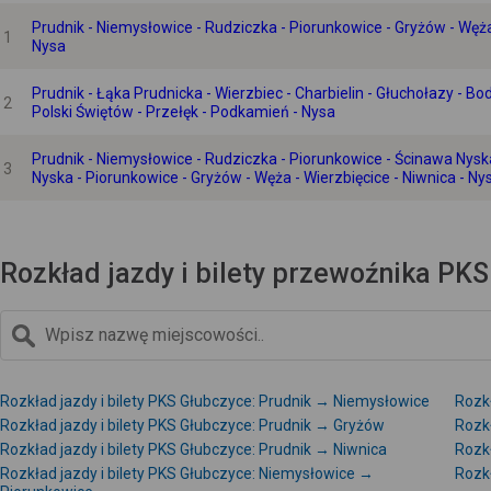
Prudnik - Niemysłowice - Rudziczka - Piorunkowice - Gryżów - Węża 
1
Nysa
Prudnik - Łąka Prudnicka - Wierzbiec - Charbielin - Głuchołazy - 
2
Polski Świętów - Przełęk - Podkamień - Nysa
Prudnik - Niemysłowice - Rudziczka - Piorunkowice - Ścinawa Nysk
3
Nyska - Piorunkowice - Gryżów - Węża - Wierzbięcice - Niwnica - Ny
Rozkład jazdy i bilety przewoźnika PKS
Rozkład jazdy i bilety PKS Głubczyce: Prudnik → Niemysłowice
Rozkł
Rozkład jazdy i bilety PKS Głubczyce: Prudnik → Gryżów
Rozkł
Rozkład jazdy i bilety PKS Głubczyce: Prudnik → Niwnica
Rozkł
Rozkład jazdy i bilety PKS Głubczyce: Niemysłowice →
Rozk