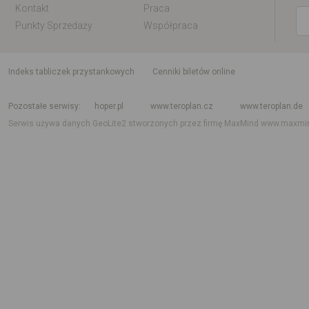
Kontakt
Praca
Punkty Sprzedaży
Współpraca
indeks tabliczek przystankowych
Cenniki biletów online
Rozkład jazdy krajowy i międzynarodowy
Rozkład jazdy autobusów
Rozk
Pozostałe serwisy
hoper.pl
www.teroplan.cz
www.teroplan.de
Serwis używa danych GeoLite2 stworzonych przez firmę MaxMind
www.maxmi