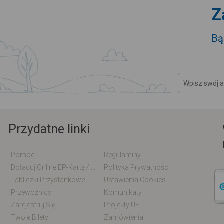
Z
Bą
Przydatne linki
Pomoc
Regulaminy
Doładuj Online EP-Kartę / EM-Kartę
Polityka Prywatności
Tabliczki Przystankowe
Ustawienia Cookies
Przewoźnicy
Komunikaty
Zarejestruj Się
Projekty UE
Twoje Bilety
Zamówienia