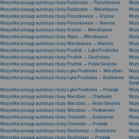
Wszystkie pociągi autobusy i busy Rudziczka → Piorunkowice
Wszy
Wszystkie pociągi autobusy i busy Rudziczka → Wierzbięcice
Wszy
Wszystkie pociągi autobusy i busy Piorunkowice → Gryżów
Wszy
Wszystkie pociągi autobusy i busy Piorunkowice → Niwnica
Wszy
Wszystkie pociągi autobusy i busy Gryżów → Wierzbięcice
Wszy
Wszystkie pociągi autobusy i busy Węża → Wierzbięcice
Wszy
Wszystkie pociągi autobusy i busy Wierzbięcice → Niwnica
Wszys
Wszystkie pociągi autobusy i busy Prudnik → Łąka Prudnicka
Wszys
Wszystkie pociągi autobusy i busy Prudnik → Głuchołazy
Wszy
Wszystkie pociągi autobusy i busy Prudnik → Polski Świętów
Wszys
Wszystkie pociągi autobusy i busy Łąka Prudnicka → Wierzbiec
Wszys
Wszystkie pociągi autobusy i busy Łąka Prudnicka → Bodzanów
Wszy
Świę
Wszystkie pociągi autobusy i busy Łąka Prudnicka → Przełęk
Wszy
Wszystkie pociągi autobusy i busy Wierzbiec → Charbielin
Wszys
Wszystkie pociągi autobusy i busy Wierzbiec → Nowy Świętów
Wszys
Wszystkie pociągi autobusy i busy Wierzbiec → Podkamień
Wszys
Wszystkie pociągi autobusy i busy Charbielin → Bodzanów
Wszy
Wszystkie pociągi autobusy i busy Charbielin → Przełęk
Wszy
Wszystkie pociągi autobusy i busy Głuchołazy → Bodzanów
Wszy
Wszystkie pociągi autobusy i busy Głuchołazy → Przełęk
Wszy