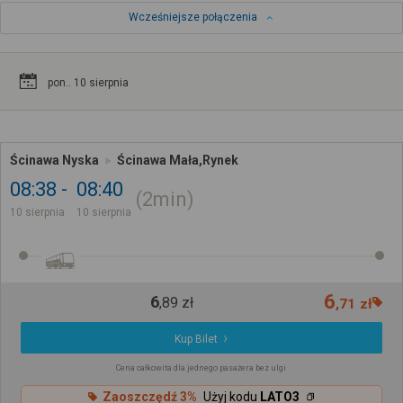
Wcześniejsze połączenia
pon.. 10 sierpnia
Ścinawa Nyska
Ścinawa Mała,Rynek
08:38
08:40
2min
10 sierpnia
10 sierpnia
6
6
,
89
zł
,
71
zł
Kup Bilet
Cena całkowita dla jednego pasażera bez ulgi
Zaoszczędź 3%
Użyj kodu
LATO3