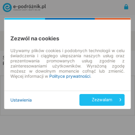
Rozkład Jazdy | Bilety
Bilety okresowe
Ścinawa Nyska
Ścinawa Mała
Zezwól na cookies
zmień kryteria
09.08.2026 | -- : --
Używamy plików cookies i podobnych technologii w celu
świadczenia i ciągłego ulepszania naszych usług oraz
Ścinawa Nyska → Ścinawa Mała
prezentowania promowanych usług zgodnie z
Rozkład jazdy i bilety
zainteresowaniami użytkowników. Wyrażoną zgodę
możesz w dowolnym momencie cofnąć lub zmienić.
Więcej informacji w
Polityce prywatności
.
Nie znaleźliśmy połączeń na podany dzień
Ustawienia
Zezwalam
Poniżej przedstawiamy dostępne połączenia z innych dat