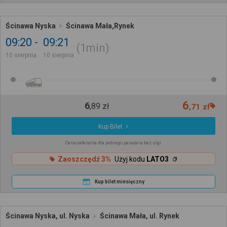
Ścinawa Nyska
Ścinawa Mała,Rynek
09:20
09:21
1min
10 sierpnia
10 sierpnia
6
6
,
89
zł
,
71
zł
Kup Bilet
Cena całkowita dla jednego pasażera bez ulgi
Zaoszczędź 3%
Użyj kodu
LATO3
Kup bilet miesięczny
Ścinawa Nyska, ul. Nyska
Ścinawa Mała, ul. Rynek