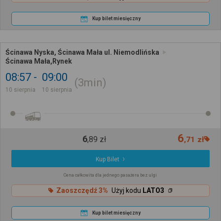
Kup bilet miesięczny
Ścinawa Nyska, Ścinawa Mała ul. Niemodlińska
Ścinawa Mała,Rynek
08:57
09:00
3min
10 sierpnia
10 sierpnia
6
6
,
89
zł
,
71
zł
Kup Bilet
Cena całkowita dla jednego pasażera bez ulgi
Zaoszczędź 3%
Użyj kodu
LATO3
Kup bilet miesięczny