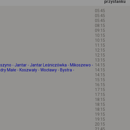
przystanku
05:45
05:45
05:45
08:15
09:15
10:15
10:15
11:15
12:15
12:15
13:15
oszyno - Jantar - Jantar Leśniczówka - Mikoszewo -
14:15
dry Małe - Koszwały - Wocławy - Bystra -
14:15
14:15
15:15
16:15
17:15
17:15
18:15
18:15
18:15
19:15
19:15
20:15
21:45