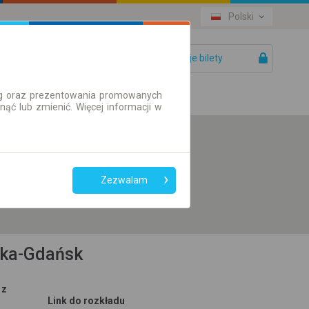
Polski
Twoje bilety
Pomoc
ług oraz prezentowania promowanych
ć lub zmienić. Więcej informacji w
Preferuj bez
przesiadek
Zezwalam
Tylko bilet online
ska-Gdańsk
 z
Link do rozkładu