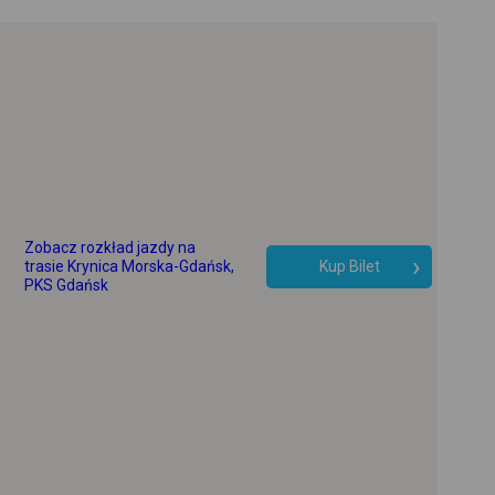
+
-
Zobacz rozkład jazdy na
trasie Krynica Morska-Gdańsk,
Kup Bilet
PKS Gdańsk