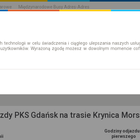
karowe
Międzynarodowe Busy Adres-Adres
h technologii w celu świadczenia i ciągłego ulepszania naszych us
| Bilety
Bilety okresowe
 użytkowników. Wyrażoną zgodę możesz w dowolnym momencie cofną
pn. 10 sie.
-- : --
skie, pow. m. Gdańsk, gm. M. Gdańsk
azdy PKS Gdańsk na trasie Krynica Mor
Godziny odjazdu
ii
pierwszego