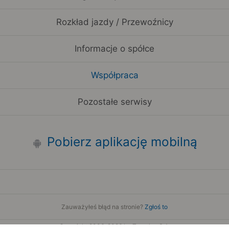
Rozkład jazdy / Przewoźnicy
Informacje o spółce
Współpraca
Pozostałe serwisy
Pobierz aplikację mobilną
Zauważyłeś błąd na stronie?
Zgłoś to
Copyright 2006-2026 by Teroplan S.A.