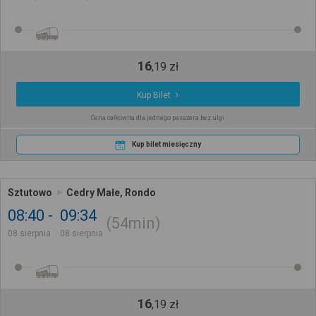
16
,
19
zł
Kup Bilet
Cena całkowita dla jednego pasażera bez ulgi
Kup bilet miesięczny
Sztutowo
Cedry Małe, Rondo
08:40
09:34
54min
08 sierpnia
08 sierpnia
16
,
19
zł