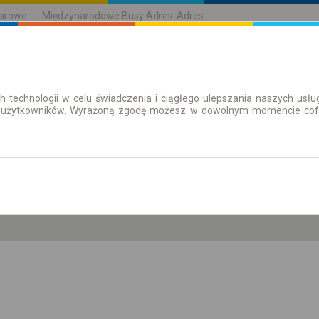
karowe
Międzynarodowe Busy Adres-Adres
h technologii w celu świadczenia i ciągłego ulepszania naszych us
| Bilety
Bilety okresowe
 użytkowników. Wyrażoną zgodę możesz w dowolnym momencie cofną
so. 8 sie.
-- : --