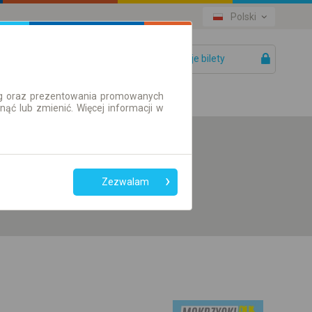
Polski
Twoje bilety
Pomoc
ług oraz prezentowania promowanych
ć lub zmienić. Więcej informacji w
Preferuj bez
przesiadek
Zezwalam
Tylko bilet online