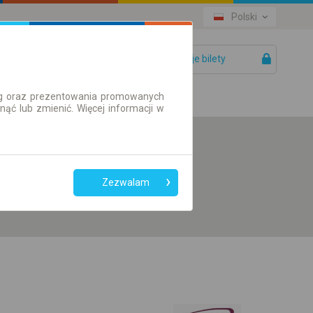
Polski
Twoje bilety
Pomoc
ług oraz prezentowania promowanych
ć lub zmienić. Więcej informacji w
Preferuj bez
przesiadek
Zezwalam
Tylko bilet online