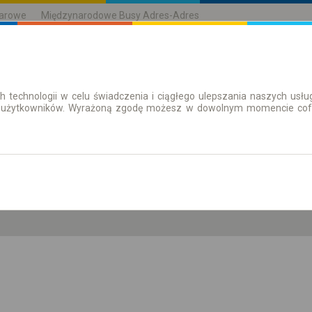
karowe
Międzynarodowe Busy Adres-Adres
h technologii w celu świadczenia i ciągłego ulepszania naszych us
| Bilety
Bilety okresowe
 użytkowników. Wyrażoną zgodę możesz w dowolnym momencie cofną
pn. 10 sie.
-- : --