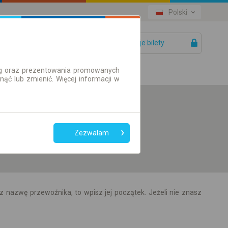
Polski
Twoje bilety
Pomoc
ług oraz prezentowania promowanych
ć lub zmienić. Więcej informacji w
Preferuj bez
przesiadek
Zezwalam
Tylko bilet online
z nazwę przewoźnika, to wpisz jej początek. Jeżeli nie znasz