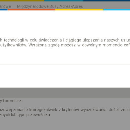
karowe
Międzynarodowe Busy Adres-Adres
h technologii w celu świadczenia i ciągłego ulepszania naszych us
| Bilety
Bilety okresowe
 użytkowników. Wyrażoną zgodę możesz w dowolnym momencie cofną
so. 8 sie.
-- : --
y formularz.
zowej zmianie któregokolwiek z kryteriów wyszukiwania. Jeżeli znas
nych lub typu przewoźnika.