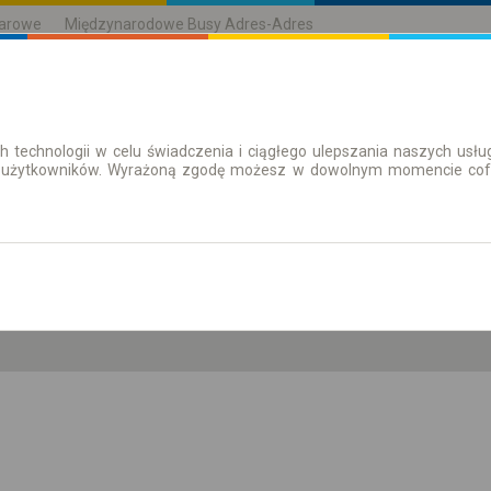
karowe
Międzynarodowe Busy Adres-Adres
h technologii w celu świadczenia i ciągłego ulepszania naszych us
| Bilety
Bilety okresowe
 użytkowników. Wyrażoną zgodę możesz w dowolnym momencie cofną
so. 8 sie.
-- : --