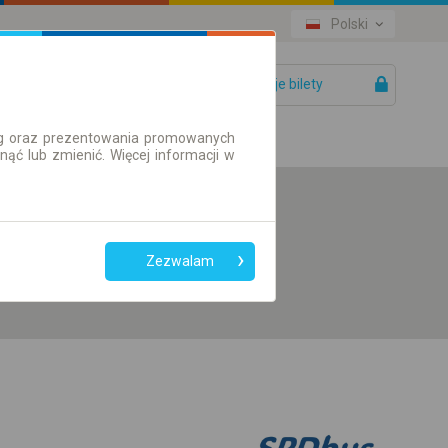
Polski
Twoje bilety
Pomoc
ług oraz prezentowania promowanych
ć lub zmienić. Więcej informacji w
Preferuj bez
przesiadek
Zezwalam
Tylko bilet online