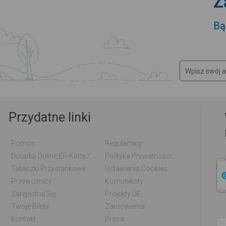
Z
Bą
Przydatne linki
Pomoc
Regulaminy
Doładuj Online EP-Kartę / EM-Kartę
Polityka Prywatności
Tabliczki Przystankowe
Ustawienia Cookies
Przewoźnicy
Komunikaty
Zarejestruj Się
Projekty UE
Twoje Bilety
Zamówienia
Kontakt
Praca