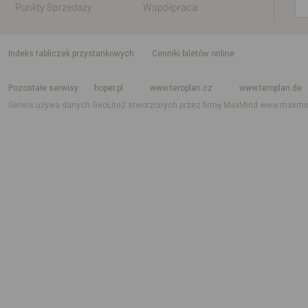
Punkty Sprzedaży
Współpraca
indeks tabliczek przystankowych
Cenniki biletów online
Rozkład jazdy krajowy i międzynarodowy
Rozkład jazdy autobusów
Rozk
Pozostałe serwisy
hoper.pl
www.teroplan.cz
www.teroplan.de
Serwis używa danych GeoLite2 stworzonych przez firmę MaxMind
www.maxmi