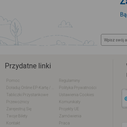
Z
Bą
Przydatne linki
Pomoc
Regulaminy
Doładuj Online EP-Kartę / EM-Kartę
Polityka Prywatności
Tabliczki Przystankowe
Ustawienia Cookies
Przewoźnicy
Komunikaty
Zarejestruj Się
Projekty UE
Twoje Bilety
Zamówienia
Kontakt
Praca