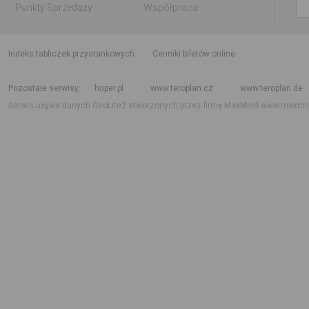
Punkty Sprzedaży
Współpraca
indeks tabliczek przystankowych
Cenniki biletów online
Rozkład jazdy krajowy i międzynarodowy
Rozkład jazdy autobusów
Rozk
Pozostałe serwisy
hoper.pl
www.teroplan.cz
www.teroplan.de
Serwis używa danych GeoLite2 stworzonych przez firmę MaxMind
www.maxmi