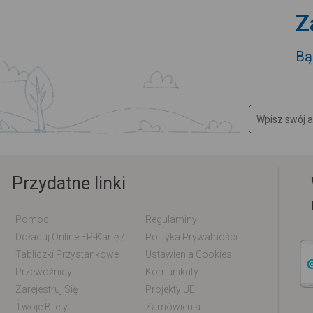
Z
Bą
Przydatne linki
Pomoc
Regulaminy
Doładuj Online EP-Kartę / EM-Kartę
Polityka Prywatności
Tabliczki Przystankowe
Ustawienia Cookies
Przewoźnicy
Komunikaty
Zarejestruj Się
Projekty UE
Twoje Bilety
Zamówienia