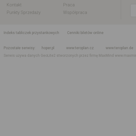
Kontakt
Praca
Punkty Sprzedaży
Współpraca
indeks tabliczek przystankowych
Cenniki biletów online
Rozkład jazdy krajowy i międzynarodowy
Rozkład jazdy autobusów
Rozk
Pozostałe serwisy
hoper.pl
www.teroplan.cz
www.teroplan.de
Serwis używa danych GeoLite2 stworzonych przez firmę MaxMind
www.maxmi