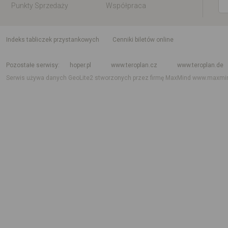
Punkty Sprzedaży
Współpraca
indeks tabliczek przystankowych
Cenniki biletów online
Rozkład jazdy krajowy i międzynarodowy
Rozkład jazdy autobusów
Rozk
Pozostałe serwisy
hoper.pl
www.teroplan.cz
www.teroplan.de
Serwis używa danych GeoLite2 stworzonych przez firmę MaxMind
www.maxmi