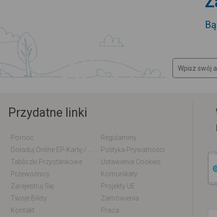
Z
Bą
Przydatne linki
Pomoc
Regulaminy
Doładuj Online EP-Kartę / EM-Kartę
Polityka Prywatności
Tabliczki Przystankowe
Ustawienia Cookies
Przewoźnicy
Komunikaty
Zarejestruj Się
Projekty UE
Twoje Bilety
Zamówienia
Kontakt
Praca