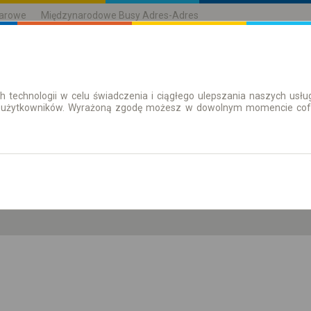
karowe
Międzynarodowe Busy Adres-Adres
h technologii w celu świadczenia i ciągłego ulepszania naszych us
| Bilety
Bilety okresowe
 użytkowników. Wyrażoną zgodę możesz w dowolnym momencie cofną
pt. 7 sie.
-- : --