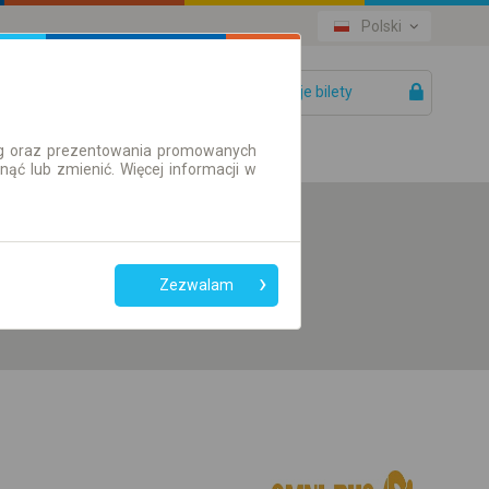
Polski
Twoje bilety
Pomoc
ług oraz prezentowania promowanych
ć lub zmienić. Więcej informacji w
Preferuj bez
przesiadek
Zezwalam
Tylko bilet online