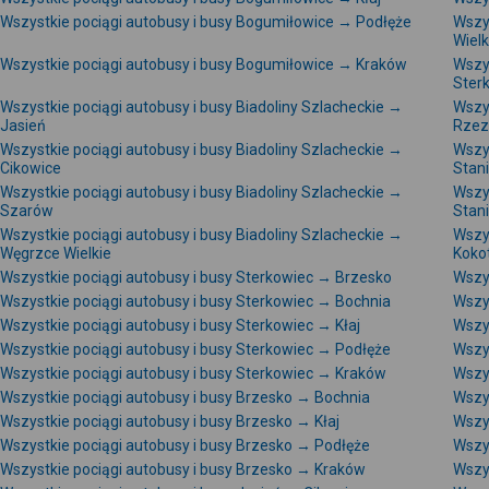
Wszystkie pociągi autobusy i busy Bogumiłowice → Podłęże
Wszy
Wielk
Wszystkie pociągi autobusy i busy Bogumiłowice → Kraków
Wszys
Ster
Wszystkie pociągi autobusy i busy Biadoliny Szlacheckie →
Wszys
Jasień
Rze
Wszystkie pociągi autobusy i busy Biadoliny Szlacheckie →
Wszys
Cikowice
Stan
Wszystkie pociągi autobusy i busy Biadoliny Szlacheckie →
Wszys
Szarów
Stani
Wszystkie pociągi autobusy i busy Biadoliny Szlacheckie →
Wszys
Węgrzce Wielkie
Koko
Wszystkie pociągi autobusy i busy Sterkowiec → Brzesko
Wszys
Wszystkie pociągi autobusy i busy Sterkowiec → Bochnia
Wszys
Wszystkie pociągi autobusy i busy Sterkowiec → Kłaj
Wszy
Wszystkie pociągi autobusy i busy Sterkowiec → Podłęże
Wszys
Wszystkie pociągi autobusy i busy Sterkowiec → Kraków
Wszys
Wszystkie pociągi autobusy i busy Brzesko → Bochnia
Wszy
Wszystkie pociągi autobusy i busy Brzesko → Kłaj
Wszy
Wszystkie pociągi autobusy i busy Brzesko → Podłęże
Wszy
Wszystkie pociągi autobusy i busy Brzesko → Kraków
Wszy