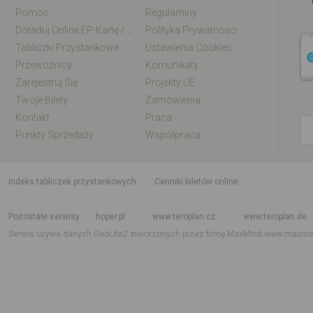
Pomoc
Regulaminy
Doładuj Online EP-Kartę / EM-Kartę
Polityka Prywatności
Tabliczki Przystankowe
Ustawienia Cookies
Przewoźnicy
Komunikaty
Zarejestruj Się
Projekty UE
Twoje Bilety
Zamówienia
Kontakt
Praca
Punkty Sprzedaży
Współpraca
indeks tabliczek przystankowych
Cenniki biletów online
Rozkład jazdy krajowy i międzynarodowy
Rozkład jazdy autobusów
Rozk
Pozostałe serwisy
hoper.pl
www.teroplan.cz
www.teroplan.de
Serwis używa danych GeoLite2 stworzonych przez firmę MaxMind
www.maxmi