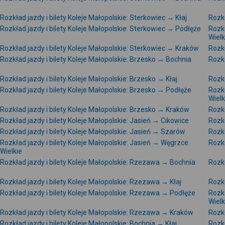
Rozkład jazdy i bilety Koleje Małopolskie: Sterkowiec → Kłaj
Rozkł
Rozkład jazdy i bilety Koleje Małopolskie: Sterkowiec → Podłęże
Rozkł
Wielk
Rozkład jazdy i bilety Koleje Małopolskie: Sterkowiec → Kraków
Rozkł
Rozkład jazdy i bilety Koleje Małopolskie: Brzesko → Bochnia
Rozkł
Rozkład jazdy i bilety Koleje Małopolskie: Brzesko → Kłaj
Rozkł
Rozkład jazdy i bilety Koleje Małopolskie: Brzesko → Podłęże
Rozkł
Wielk
Rozkład jazdy i bilety Koleje Małopolskie: Brzesko → Kraków
Rozkł
Rozkład jazdy i bilety Koleje Małopolskie: Jasień → Cikowice
Rozkł
Rozkład jazdy i bilety Koleje Małopolskie: Jasień → Szarów
Rozkł
Rozkład jazdy i bilety Koleje Małopolskie: Jasień → Węgrzce
Rozkł
Wielkie
Rozkład jazdy i bilety Koleje Małopolskie: Rzezawa → Bochnia
Rozkł
Rozkład jazdy i bilety Koleje Małopolskie: Rzezawa → Kłaj
Rozkł
Rozkład jazdy i bilety Koleje Małopolskie: Rzezawa → Podłęże
Rozkł
Wielk
Rozkład jazdy i bilety Koleje Małopolskie: Rzezawa → Kraków
Rozkł
Rozkład jazdy i bilety Koleje Małopolskie: Bochnia → Kłaj
Rozkł