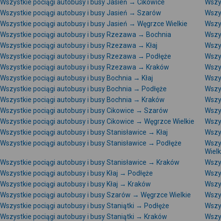
Wszystkie pociągi autobusy i busy Jasień → Cikowice
Wszys
Wszystkie pociągi autobusy i busy Jasień → Szarów
Wszys
Wszystkie pociągi autobusy i busy Jasień → Węgrzce Wielkie
Wszy
Wszystkie pociągi autobusy i busy Rzezawa → Bochnia
Wszy
Wszystkie pociągi autobusy i busy Rzezawa → Kłaj
Wszy
Wszystkie pociągi autobusy i busy Rzezawa → Podłęże
Wszy
Wszystkie pociągi autobusy i busy Rzezawa → Kraków
Wszys
Wszystkie pociągi autobusy i busy Bochnia → Kłaj
Wszy
Wszystkie pociągi autobusy i busy Bochnia → Podłęże
Wszys
Wszystkie pociągi autobusy i busy Bochnia → Kraków
Wszys
Wszystkie pociągi autobusy i busy Cikowice → Szarów
Wszys
Wszystkie pociągi autobusy i busy Cikowice → Węgrzce Wielkie
Wszy
Wszystkie pociągi autobusy i busy Stanisławice → Kłaj
Wszy
Wszystkie pociągi autobusy i busy Stanisławice → Podłęże
Wszy
Wielk
Wszystkie pociągi autobusy i busy Stanisławice → Kraków
Wszys
Wszystkie pociągi autobusy i busy Kłaj → Podłęże
Wszys
Wszystkie pociągi autobusy i busy Kłaj → Kraków
Wszys
Wszystkie pociągi autobusy i busy Szarów → Węgrzce Wielkie
Wszy
Wszystkie pociągi autobusy i busy Staniątki → Podłęże
Wszys
Wszystkie pociągi autobusy i busy Staniątki → Kraków
Wszys