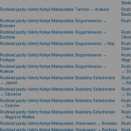
Wielk
Rozkład jazdy i bilety Koleje Małopolskie: Tarnów → Kraków
Rozkł
Biado
Rozkład jazdy i bilety Koleje Małopolskie: Bogumiłowice →
Rozkł
Brzesko
Rozkład jazdy i bilety Koleje Małopolskie: Bogumiłowice →
Rozkł
Bochnia
Ciko
Rozkład jazdy i bilety Koleje Małopolskie: Bogumiłowice → Kłaj
Rozkł
Szar
Rozkład jazdy i bilety Koleje Małopolskie: Bogumiłowice →
Rozkł
Podłęże
Węgr
Rozkład jazdy i bilety Koleje Małopolskie: Bogumiłowice →
Rozkł
Kraków
→ St
Rozkład jazdy i bilety Koleje Małopolskie: Biadoliny Szlacheckie
Rozkł
→ Jasień
→ R
Rozkład jazdy i bilety Koleje Małopolskie: Biadoliny Szlacheckie
Rozkł
→ Cikowice
→ St
Rozkład jazdy i bilety Koleje Małopolskie: Biadoliny Szlacheckie
Rozkł
→ Szarów
→ St
Rozkład jazdy i bilety Koleje Małopolskie: Biadoliny Szlacheckie
Rozkł
→ Węgrzce Wielkie
→ Ko
Rozkład jazdy i bilety Koleje Małopolskie: Sterkowiec → Brzesko
Rozkł
Rozkład jazdy i bilety Koleje Małopolskie: Sterkowiec → Bochnia
Rozkł