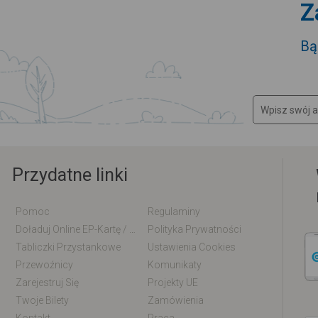
Z
Bą
Przydatne linki
Pomoc
Regulaminy
Doładuj Online EP-Kartę / EM-Kartę
Polityka Prywatności
Tabliczki Przystankowe
Ustawienia Cookies
Przewoźnicy
Komunikaty
Zarejestruj Się
Projekty UE
Twoje Bilety
Zamówienia