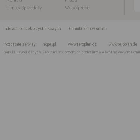
Kontakt
Praca
Punkty Sprzedaży
Współpraca
indeks tabliczek przystankowych
Cenniki biletów online
Rozkład jazdy krajowy i międzynarodowy
Rozkład jazdy autobusów
Rozk
Pozostałe serwisy
hoper.pl
www.teroplan.cz
www.teroplan.de
Serwis używa danych GeoLite2 stworzonych przez firmę MaxMind
www.maxmi