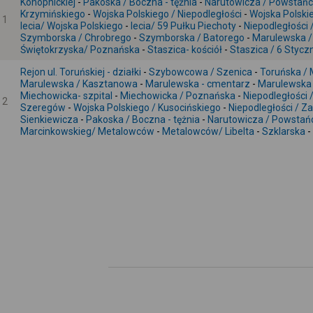
Konopnickiej
-
Pakoska / Boczna - tężnia
-
Narutowicza / Powstań
Krzymińskiego
-
Wojska Polskiego / Niepodległości
-
Wojska Polskie
1
lecia/ Wojska Polskiego
-
lecia/ 59 Pułku Piechoty
-
Niepodległości 
Szymborska / Chrobrego
-
Szymborska / Batorego
-
Marulewska /
Świętokrzyska/ Poznańska
-
Staszica- kościół
-
Staszica / 6 Stycz
Rejon ul. Toruńskiej - działki
-
Szybowcowa / Szenica
-
Toruńska / 
Marulewska / Kasztanowa
-
Marulewska - cmentarz
-
Marulewska 
Miechowicka- szpital
-
Miechowicka / Poznańska
-
Niepodległości 
2
Szeregów
-
Wojska Polskiego / Kusocińskiego
-
Niepodległości / Z
Sienkiewicza
-
Pakoska / Boczna - tężnia
-
Narutowicza / Powsta
Marcinkowskieg/ Metalowców
-
Metalowców/ Libelta
-
Szklarska
-