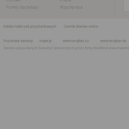
Kontakt
Praca
Punkty Sprzedaży
Współpraca
indeks tabliczek przystankowych
Cenniki biletów online
Rozkład jazdy krajowy i międzynarodowy
Rozkład jazdy autobusów
Rozk
Pozostałe serwisy
hoper.pl
www.teroplan.cz
www.teroplan.de
Serwis używa danych GeoLite2 stworzonych przez firmę MaxMind
www.maxmi