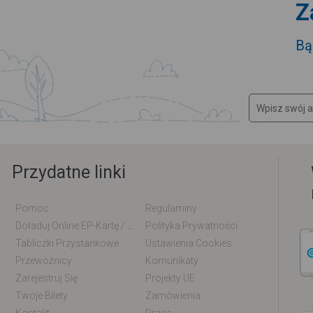
Z
Bą
Przydatne linki
Pomoc
Regulaminy
Doładuj Online EP-Kartę / EM-Kartę
Polityka Prywatności
Tabliczki Przystankowe
Ustawienia Cookies
Przewoźnicy
Komunikaty
Zarejestruj Się
Projekty UE
Twoje Bilety
Zamówienia