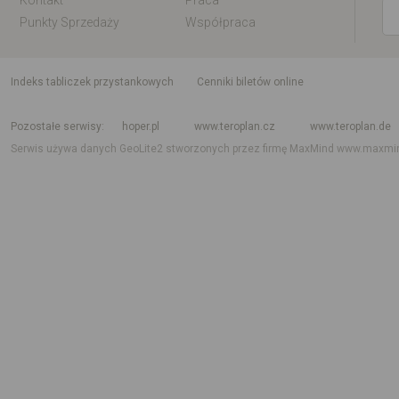
Kontakt
Praca
Punkty Sprzedaży
Współpraca
indeks tabliczek przystankowych
Cenniki biletów online
Rozkład jazdy krajowy i międzynarodowy
Rozkład jazdy autobusów
Rozk
Pozostałe serwisy
hoper.pl
www.teroplan.cz
www.teroplan.de
Serwis używa danych GeoLite2 stworzonych przez firmę MaxMind
www.maxmi