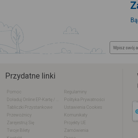
Z
Bą
Przydatne linki
Pomoc
Regulaminy
Doładuj Online EP-Kartę / EM-Kartę
Polityka Prywatności
Tabliczki Przystankowe
Ustawienia Cookies
Przewoźnicy
Komunikaty
Zarejestruj Się
Projekty UE
Twoje Bilety
Zamówienia