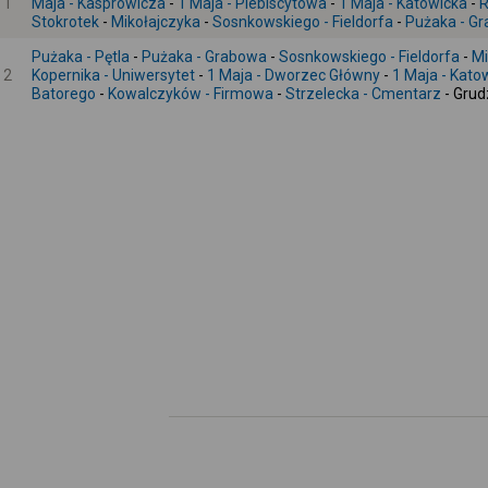
1
Maja - Kasprowicza
-
1 Maja - Plebiscytowa
-
1 Maja - Katowicka
-
Stokrotek
-
Mikołajczyka
-
Sosnkowskiego - Fieldorfa
-
Pużaka - G
Pużaka - Pętla
-
Pużaka - Grabowa
-
Sosnkowskiego - Fieldorfa
-
Mi
2
Kopernika - Uniwersytet
-
1 Maja - Dworzec Główny
-
1 Maja - Kato
Batorego
-
Kowalczyków - Firmowa
-
Strzelecka - Cmentarz
- Grud