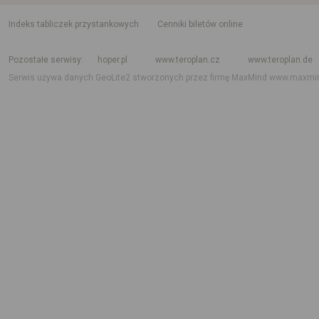
indeks tabliczek przystankowych
Cenniki biletów online
Rozkład jazdy krajowy i międzynarodowy
Rozkład jazdy autobusów
Rozk
Pozostałe serwisy
hoper.pl
www.teroplan.cz
www.teroplan.de
Serwis używa danych GeoLite2 stworzonych przez firmę MaxMind
www.maxmi