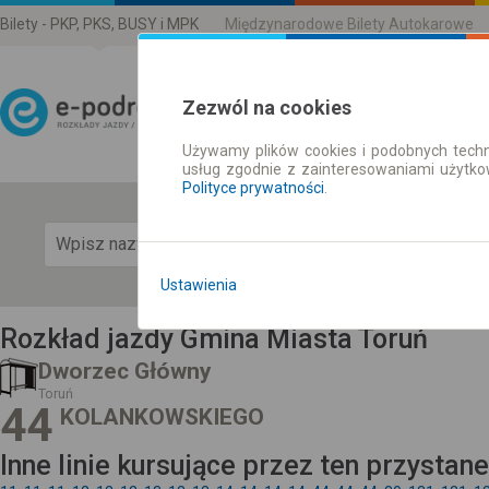
Bilety - PKP, PKS, BUSY i MPK
Międzynarodowe Bilety Autokarowe
Zezwól na cookies
Używamy plików cookies i podobnych techn
Rozkład Jazdy | Bilety
usług zgodnie z zainteresowaniami użytk
Polityce prywatności
.
Pok
Ustawienia
Rozkład jazdy Gmina Miasta Toruń
Dworzec Główny
Toruń
44
KOLANKOWSKIEGO
Inne linie kursujące przez ten przystan