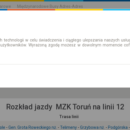
karowe
Międzynarodowe Busy Adres-Adres
h technologii w celu świadczenia i ciągłego ulepszania naszych us
| Bilety
Bilety okresowe
 użytkowników. Wyrażoną zgodę możesz w dowolnym momencie cofną
pt. 7 sie.
-- : --
Rozkład jazdy MZK Toruń na linii 12
Trasa linii
ole
-
Gen. Grota Roweckiego nż.
-
Telimeny
-
Grzybowa nż.
-
Podgórska