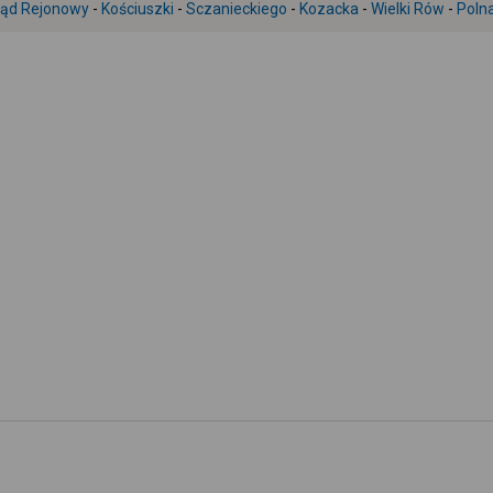
ąd Rejonowy
-
Kościuszki
-
Sczanieckiego
-
Kozacka
-
Wielki Rów
-
Poln