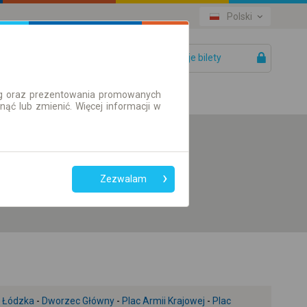
Polski
Twoje bilety
Pomoc
ług oraz prezentowania promowanych
ć lub zmienić. Więcej informacji w
Preferuj bez
przesiadek
Zezwalam
Tylko bilet online
-
Łódzka
-
Dworzec Główny
-
Plac Armii Krajowej
-
Plac