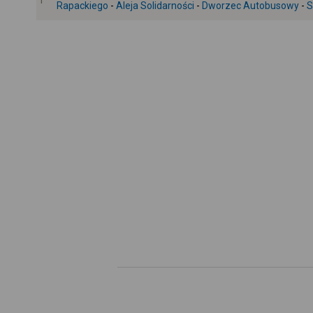
1
Rapackiego
-
Aleja Solidarności
-
Dworzec Autobusowy
-
S