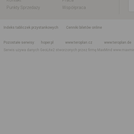
Kontakt
Praca
Punkty Sprzedaży
Współpraca
indeks tabliczek przystankowych
Cenniki biletów online
Rozkład jazdy krajowy i międzynarodowy
Rozkład jazdy autobusów
Rozk
Pozostałe serwisy
hoper.pl
www.teroplan.cz
www.teroplan.de
Serwis używa danych GeoLite2 stworzonych przez firmę MaxMind
www.maxmi