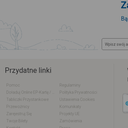
Z
Bą
Przydatne linki
Pomoc
Regulaminy
Doładuj Online EP-Kartę / EM-Kartę
Polityka Prywatności
Tabliczki Przystankowe
Ustawienia Cookies
Przewoźnicy
Komunikaty
Zarejestruj Się
Projekty UE
Twoje Bilety
Zamówienia