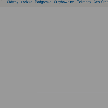
1
Główny
-
Łódzka
-
Podgórska
-
Grzybowa nż.
-
Telimeny
-
Gen. Gro