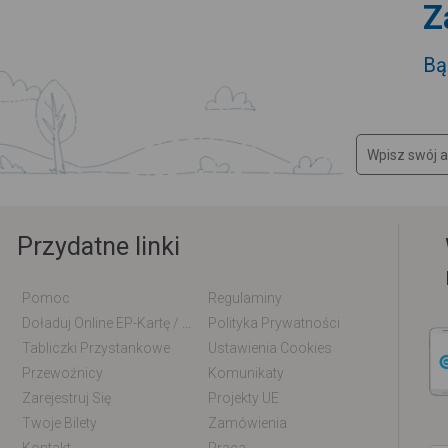
Z
Bą
Przydatne linki
Pomoc
Regulaminy
Doładuj Online EP-Kartę / EM-Kartę
Polityka Prywatności
Tabliczki Przystankowe
Ustawienia Cookies
Przewoźnicy
Komunikaty
Zarejestruj Się
Projekty UE
Twoje Bilety
Zamówienia