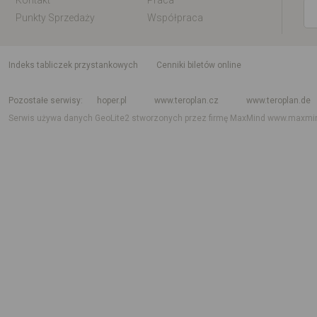
Kontakt
Praca
Punkty Sprzedaży
Współpraca
indeks tabliczek przystankowych
Cenniki biletów online
Rozkład jazdy krajowy i międzynarodowy
Rozkład jazdy autobusów
Rozk
Pozostałe serwisy
hoper.pl
www.teroplan.cz
www.teroplan.de
Serwis używa danych GeoLite2 stworzonych przez firmę MaxMind
www.maxmi