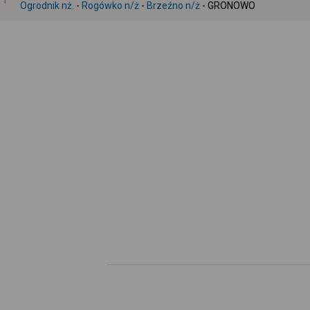
1
Ogrodnik nż.
-
Rogówko n/ż
-
Brzeźno n/ż
- GRONOWO