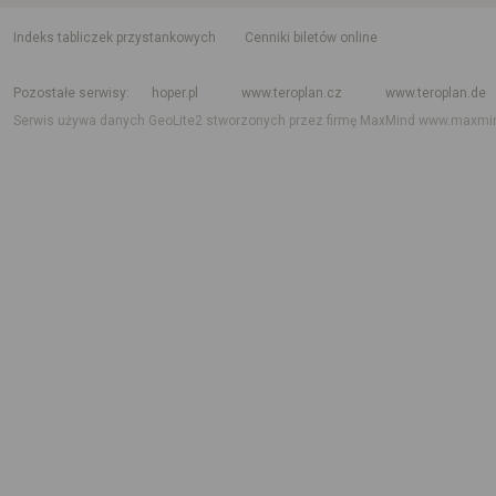
indeks tabliczek przystankowych
Cenniki biletów online
Rozkład jazdy krajowy i międzynarodowy
Rozkład jazdy autobusów
Rozk
Pozostałe serwisy
hoper.pl
www.teroplan.cz
www.teroplan.de
Serwis używa danych GeoLite2 stworzonych przez firmę MaxMind
www.maxmi