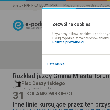
Bilety - PKP, PKS, BUSY i MPK
Międzynarodowe Bilety Auto
Zezwól na cookies
Używamy plików cookies i podobnyc
Rozkład Jazdy 
usług zgodnie z zainteresowaniami
Polityce prywatności
.
Ustawienia
Rozkład jazdy Gmina Miasta Toruń
Plac Daszyńskiego
Toruń, Szosa Lubicka
31
KOLANKOWSKIEGO
Inne linie kursujące przez ten przy