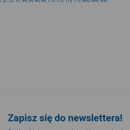
1
,
31
,
31
,
31
,
44
,
44
,
44
,
44
,
113
,
113
,
113
,
113
,
N90
,
N90
,
N90
Zapisz się do newslettera!