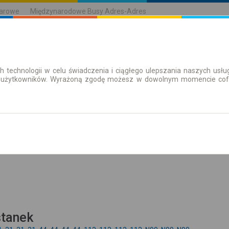
karowe
Międzynarodowe Busy Adres-Adres
h technologii w celu świadczenia i ciągłego ulepszania naszych us
| Bilety
Bilety okresowe
 użytkowników. Wyrażoną zgodę możesz w dowolnym momencie cofną
Pokaż rozkład
stanek